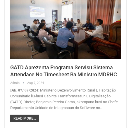
GATD Aprezenta Programa Servisu Sistema
Attendace No Timesheet Ba Ministro MDRHC
Admin
Aug 7, 2024
𝐃𝐢𝐥𝐢, 𝟎𝟕/ 𝟎𝟖/𝟐𝟎𝟐𝟒: Ministerio Dezenvolvimento Rural E Habitação
Comunitario liu-husi Gabinte Transformasaun E Digitalização
(GATD) Diretor, Benjamin Pereira Gama, akompana husi no Chefe
Departamento Unidade de Integrasaun do Software no…
READ MORE...