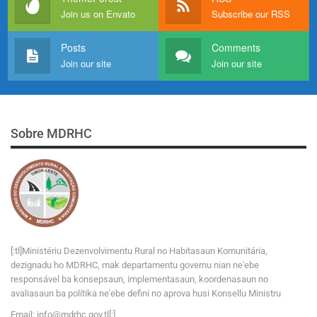
Join us on Envato
Subscribe our RSS
Posts
Comments
Join our site
Join our site
Sobre MDRHC
[:tl]Ministériu Dezenvolvimentu Rural no Habitasaun Komunitária,
dezignadu ho MDRHC, mak departamentu governu nian ne'ebe
responsável ba konsepsaun, implementasaun, koordenasaun no
avaliasaun ba polítika ne'ebe defini no aprova husi Konsellu Ministru
Email:
i
n
f
o
@
m
d
r
h
c
.
g
o
v
.tl[:]