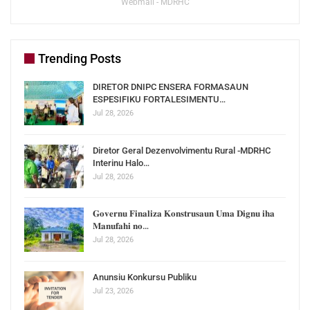
Webmail - MDRHC
Trending Posts
DIRETOR DNIPC ENSERA FORMASAUN
ESPESIFIKU FORTALESIMENTU…
Jul 28, 2026
Diretor Geral Dezenvolvimentu Rural -MDRHC
Interinu Halo…
Jul 28, 2026
𝐆𝐨𝐯𝐞𝐫𝐧𝐮 𝐅𝐢𝐧𝐚𝐥𝐢𝐳𝐚 𝐊𝐨𝐧𝐬𝐭𝐫𝐮𝐬𝐚𝐮𝐧 𝐔𝐦𝐚 𝐃𝐢𝐠𝐧𝐮 𝐢𝐡𝐚
𝐌𝐚𝐧𝐮𝐟𝐚𝐡𝐢 𝐧𝐨…
Jul 28, 2026
Anunsiu Konkursu Publiku
Jul 23, 2026