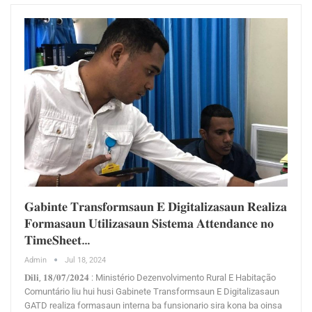
𝐆𝐚𝐛𝐢𝐧𝐭𝐞 𝐓𝐫𝐚𝐧𝐬𝐟𝐨𝐫𝐦𝐬𝐚𝐮𝐧 𝐄 𝐃𝐢𝐠𝐢𝐭𝐚𝐥𝐢𝐳𝐚𝐬𝐚𝐮𝐧 𝐑𝐞𝐚𝐥𝐢𝐳𝐚
𝐅𝐨𝐫𝐦𝐚𝐬𝐚𝐮𝐧 𝐔𝐭𝐢𝐥𝐢𝐳𝐚𝐬𝐚𝐮𝐧 𝐒𝐢𝐬𝐭𝐞𝐦𝐚 𝐀𝐭𝐭𝐞𝐧𝐝𝐚𝐧𝐜𝐞 𝐧𝐨
𝐓𝐢𝐦𝐞𝐒𝐡𝐞𝐞𝐭…
Admin
Jul 18, 2024
𝐃𝐢𝐥𝐢, 𝟏𝟖/𝟎𝟕/𝟐𝟎𝟐𝟒 : Ministério Dezenvolvimento Rural E Habitação
Comuntário liu hui husi Gabinete Transformsaun E Digitalizasaun
GATD realiza formasaun interna ba funsionario sira kona ba oinsa