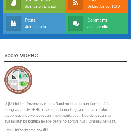
Join us on Envato
Subscribe our RSS
Posts
Comments
Join our site
Join our site
Sobre MDRHC
[:tl]Ministériu Dezenvolvimentu Rural no Habitasaun Komunitária,
dezignadu ho MDRHC, mak departamentu governu nian ne'ebe
responsável ba konsepsaun, implementasaun, koordenasaun no
avaliasaun ba polítika ne'ebe defini no aprova husi Konsellu Ministru
Email:
i
n
f
o
@
m
d
r
h
c
.
g
o
v
.tl[:]