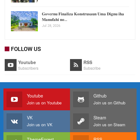
𝐆𝐨𝐯𝐞𝐫𝐧𝐮 𝐅𝐢𝐧𝐚𝐥𝐢𝐳𝐚 𝐊𝐨𝐧𝐬𝐭𝐫𝐮𝐬𝐚𝐮𝐧 𝐔𝐦𝐚 𝐃𝐢𝐠𝐧𝐮 𝐢𝐡𝐚
𝐌𝐚𝐧𝐮𝐟𝐚𝐡𝐢 𝐧𝐨…
Jul 28, 2026
FOLLOW US
Youtube
RSS
Subscribers
Subscribe
Youtube
Github
Join us on Youtube
Join us on Github
VK
Steam
Join us on VK
Join us on Steam
ThemeForest
RSS