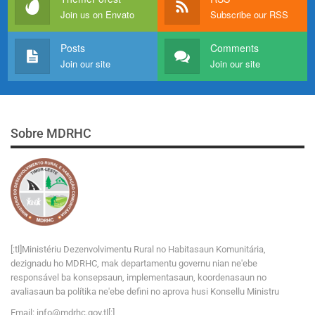
Join us on Envato
Subscribe our RSS
Posts
Comments
Join our site
Join our site
Sobre MDRHC
[:tl]Ministériu Dezenvolvimentu Rural no Habitasaun Komunitária,
dezignadu ho MDRHC, mak departamentu governu nian ne'ebe
responsável ba konsepsaun, implementasaun, koordenasaun no
avaliasaun ba polítika ne'ebe defini no aprova husi Konsellu Ministru
Email:
i
n
f
o
@
m
d
r
h
c
.
g
o
v
.tl[:]