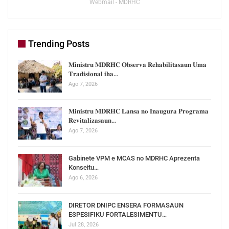
Webmail - MDRHC
Trending Posts
𝐌𝐢𝐧𝐢𝐬𝐭𝐫𝐮 𝐌𝐃𝐑𝐇𝐂 𝐎𝐛𝐬𝐞𝐫𝐯𝐚 𝐑𝐞𝐡𝐚𝐛𝐢𝐥𝐢𝐭𝐚𝐬𝐚𝐮𝐧 𝐔𝐦𝐚
𝐓𝐫𝐚𝐝𝐢𝐬𝐢𝐨𝐧𝐚𝐥 𝐢𝐡𝐚…
Ago 7, 2026
𝐌𝐢𝐧𝐢𝐬𝐭𝐫𝐮 𝐌𝐃𝐑𝐇𝐂 𝐋𝐚𝐧𝐬𝐚 𝐧𝐨 𝐈𝐧𝐚𝐮𝐠𝐮𝐫𝐚 𝐏𝐫𝐨𝐠𝐫𝐚𝐦𝐚
𝐑𝐞𝐯𝐢𝐭𝐚𝐥𝐢𝐳𝐚𝐬𝐚𝐮𝐧…
Ago 7, 2026
Gabinete VPM e MCAS no MDRHC Aprezenta
Konseitu…
Ago 6, 2026
DIRETOR DNIPC ENSERA FORMASAUN
ESPESIFIKU FORTALESIMENTU…
Jul 28, 2026