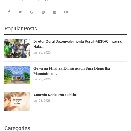
Popular Posts
Diretor Geral Dezenvolvimentu Rural -MDRHC Interinu
Halo…
Jul 28, 2026
𝐆𝐨𝐯𝐞𝐫𝐧𝐮 𝐅𝐢𝐧𝐚𝐥𝐢𝐳𝐚 𝐊𝐨𝐧𝐬𝐭𝐫𝐮𝐬𝐚𝐮𝐧 𝐔𝐦𝐚 𝐃𝐢𝐠𝐧𝐮 𝐢𝐡𝐚
𝐌𝐚𝐧𝐮𝐟𝐚𝐡𝐢 𝐧𝐨…
Jul 28, 2026
Anunsiu Konkursu Publiku
Jul 23, 2026
Categories