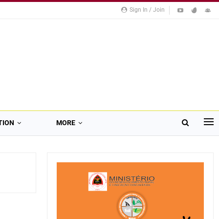
Sign In / Join
TION
MORE