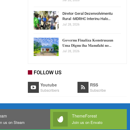
Jul 28, 2026
Diretor Geral Dezenvolvimentu
Rural -MDRHC Interinu Halo…
Jul 28, 2026
𝐆𝐨𝐯𝐞𝐫𝐧𝐮 𝐅𝐢𝐧𝐚𝐥𝐢𝐳𝐚 𝐊𝐨𝐧𝐬𝐭𝐫𝐮𝐬𝐚𝐮𝐧
𝐔𝐦𝐚 𝐃𝐢𝐠𝐧𝐮 𝐢𝐡𝐚 𝐌𝐚𝐧𝐮𝐟𝐚𝐡𝐢 𝐧𝐨…
Jul 28, 2026
FOLLOW US
Youtube
RSS
Subscribers
Subscribe
eam
ThemeForest
in us on Steam
Join us on Envato