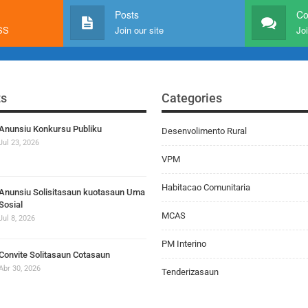
Posts
C
RSS
Join our site
Joi
ts
Categories
Anunsiu Konkursu Publiku
Desenvolimento Rural
Jul 23, 2026
VPM
Habitacao Comunitaria
Anunsiu Solisitasaun kuotasaun Uma
Sosial
MCAS
Jul 8, 2026
PM Interino
Convite Solitasaun Cotasaun
Abr 30, 2026
Tenderizasaun