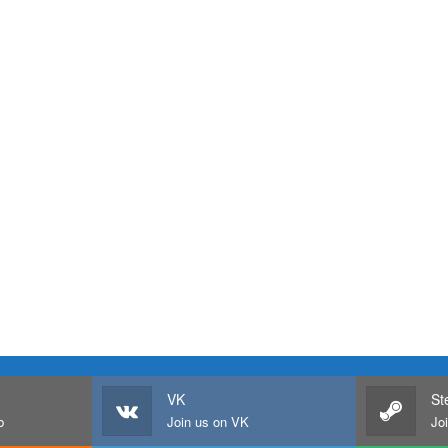
VK
St
b
Join us on VK
Jo