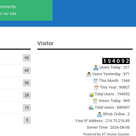
omments
n our site
Visitor
90
Users Today : 221
60
Users Yesterday : 371
This Month : 1944
36
This Year : 99807
Total Users : 194092
28
Views Today : 969
Total views : 686687
15
Who's Online : 2
9
Your IP Address : 216.73.216.89
Server Time : 2026-08-06
Powered By
XT Visitor Counter