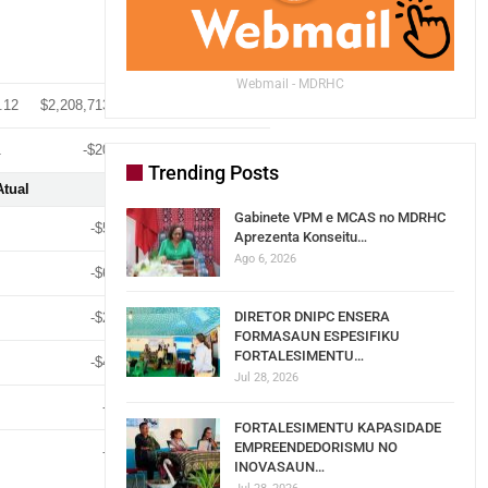
Webmail - MDRHC
.12
$2,208,713,047.88
9.7%
1
-$20,409.01
.0%
Trending Posts
Atual
Saldu
Ezekusaun %
Gabinete VPM e MCAS no MDRHC
-$5,990.48
.0%
Aprezenta Konseitu…
Ago 6, 2026
-$6,568.00
.0%
DIRETOR DNIPC ENSERA
-$2,379.59
.0%
FORMASAUN ESPESIFIKU
FORTALESIMENTU…
-$4,508.99
.0%
Jul 28, 2026
-$254.55
.0%
FORTALESIMENTU KAPASIDADE
EMPREENDEDORISMU NO
-$707.40
.0%
INOVASAUN…