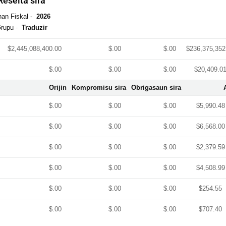
Reseita sira
nan Fiskal -
2026
rupu -
Traduzir
$2,445,088,400.00
$.00
$.00
$236,375,352
$.00
$.00
$.00
$20,409.0
Orijin
Kompromisu sira
Obrigasaun sira
$.00
$.00
$.00
$5,990.48
$.00
$.00
$.00
$6,568.00
$.00
$.00
$.00
$2,379.59
$.00
$.00
$.00
$4,508.99
$.00
$.00
$.00
$254.55
$.00
$.00
$.00
$707.40