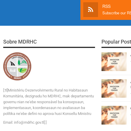
RSS
Subscribe our 
Sobre MDRHC
Popular Pos
[:tl]Ministériu Dezenvolvimentu Rural no Habitasaun
Komunitária, dezignadu ho MDRHC, mak departamentu
governu nian ne'ebe responsável ba konsepsaun,
implementasaun, koordenasaun no avaliasaun ba
polítika ne'ebe defini no aprova husi Konsellu Ministru
Email:
i
n
f
o
@
m
d
r
h
c
.
g
o
v
.tl[:]