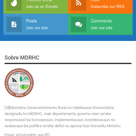
Join us on Envato
Subscribe our RSS
Posts
Comments
Join our site
Join our site
Sobre MDRHC
[:tl]Ministériu Dezenvolvimentu Rural no Habitasaun Komunitária,
dezignadu ho MDRHC, mak departamentu governu nian ne'ebe
responsável ba konsepsaun, implementasaun, koordenasaun no
avaliasaun ba polítika ne'ebe defini no aprova husi Konsellu Ministru
Email:
i
n
f
o
@
m
d
r
h
c
.
g
o
v
.tl[:]