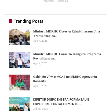
Webmail - MDRHC
Trending Posts
𝐌𝐢𝐧𝐢𝐬𝐭𝐫𝐮 𝐌𝐃𝐑𝐇𝐂 𝐎𝐛𝐬𝐞𝐫𝐯𝐚 𝐑𝐞𝐡𝐚𝐛𝐢𝐥𝐢𝐭𝐚𝐬𝐚𝐮𝐧 𝐔𝐦𝐚
𝐓𝐫𝐚𝐝𝐢𝐬𝐢𝐨𝐧𝐚𝐥 𝐢𝐡𝐚…
Ago 7, 2026
𝐌𝐢𝐧𝐢𝐬𝐭𝐫𝐮 𝐌𝐃𝐑𝐇𝐂 𝐋𝐚𝐧𝐬𝐚 𝐧𝐨 𝐈𝐧𝐚𝐮𝐠𝐮𝐫𝐚 𝐏𝐫𝐨𝐠𝐫𝐚𝐦𝐚
𝐑𝐞𝐯𝐢𝐭𝐚𝐥𝐢𝐳𝐚𝐬𝐚𝐮𝐧…
Ago 7, 2026
Gabinete VPM e MCAS no MDRHC Aprezenta
Konseitu…
Ago 6, 2026
DIRETOR DNIPC ENSERA FORMASAUN
ESPESIFIKU FORTALESIMENTU…
Jul 28, 2026