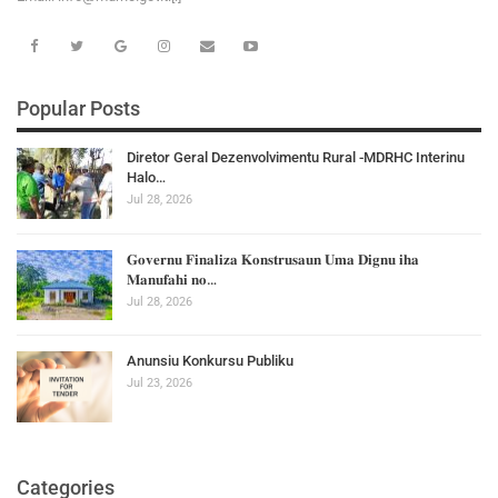
Popular Posts
Diretor Geral Dezenvolvimentu Rural -MDRHC Interinu
Halo…
Jul 28, 2026
𝐆𝐨𝐯𝐞𝐫𝐧𝐮 𝐅𝐢𝐧𝐚𝐥𝐢𝐳𝐚 𝐊𝐨𝐧𝐬𝐭𝐫𝐮𝐬𝐚𝐮𝐧 𝐔𝐦𝐚 𝐃𝐢𝐠𝐧𝐮 𝐢𝐡𝐚
𝐌𝐚𝐧𝐮𝐟𝐚𝐡𝐢 𝐧𝐨…
Jul 28, 2026
Anunsiu Konkursu Publiku
Jul 23, 2026
Categories