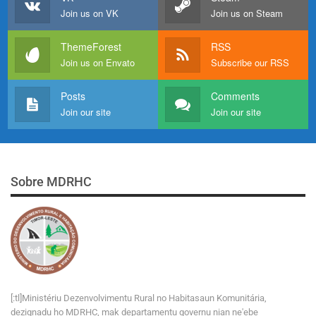
Join us on VK
Join us on Steam
ThemeForest
RSS
Join us on Envato
Subscribe our RSS
Posts
Comments
Join our site
Join our site
Sobre MDRHC
[:tl]Ministériu Dezenvolvimentu Rural no Habitasaun Komunitária,
dezignadu ho MDRHC, mak departamentu governu nian ne'ebe