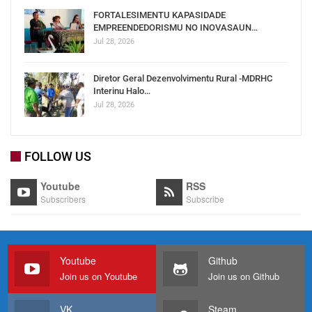
FORTALESIMENTU KAPASIDADE
EMPREENDEDORISMU NO INOVASAUN…
Jul 28, 2026
Diretor Geral Dezenvolvimentu Rural -MDRHC
Interinu Halo…
Jul 28, 2026
FOLLOW US
Youtube
RSS
Subscribers
Subscribe
Youtube
Github
Join us on Youtube
Join us on Github
VK
Steam