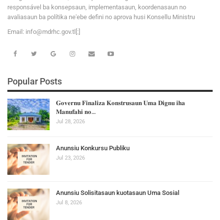
responsável ba konsepsaun, implementasaun, koordenasaun no
avaliasaun ba polítika ne'ebe defini no aprova husi Konsellu Ministru
Email:
i
n
f
o
@
m
d
r
h
c
.
g
o
v
.tl[:]
Popular Posts
𝐆𝐨𝐯𝐞𝐫𝐧𝐮 𝐅𝐢𝐧𝐚𝐥𝐢𝐳𝐚 𝐊𝐨𝐧𝐬𝐭𝐫𝐮𝐬𝐚𝐮𝐧 𝐔𝐦𝐚 𝐃𝐢𝐠𝐧𝐮 𝐢𝐡𝐚
𝐌𝐚𝐧𝐮𝐟𝐚𝐡𝐢 𝐧𝐨…
Jul 28, 2026
Anunsiu Konkursu Publiku
Jul 23, 2026
Anunsiu Solisitasaun kuotasaun Uma Sosial
Jul 8, 2026