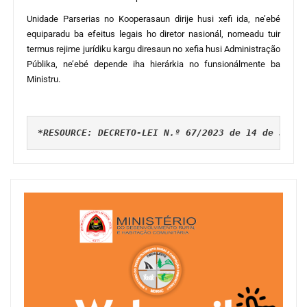
Unidade Parserias no Kooperasaun dirije husi xefi ida, ne’ebé
equiparadu ba efeitus legais ho diretor nasionál, nomeadu tuir
termus rejime jurídiku kargu diresaun no xefia husi Administração
Públika, ne’ebé depende iha hierárkia no funsionálmente ba
Ministru.
*RESOURCE: DECRETO-LEI N.º 67/2023 de 14 de Setem