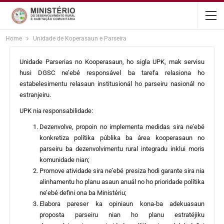
content
Home
Unidade de Koperasaun e Parseira
Unidade Parserias no Kooperasaun, ho sigla UPK, mak servisu
husi DGSC ne’ebé responsável ba tarefa relasiona ho
estabelesimentu relasaun institusionál ho parseiru nasionál no
estranjeiru.
UPK nia responsabilidade:
Dezenvolve, propoin no implementa medidas sira ne’ebé
konkretiza polítika públika ba área kooperasaun no
parseiru ba dezenvolvimentu rural integradu inklui moris
komunidade nian;
Promove atividade sira ne’ebé presiza hodi garante sira nia
alinhamentu ho planu asaun anuál no ho prioridade polítika
ne’ebé defini ona ba Ministériu;
Elabora pareser ka opiniaun kona-ba adekuasaun
proposta parseiru nian ho planu estratéjiku