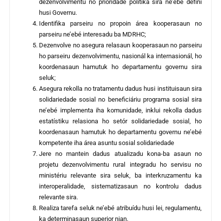
dezenvolvimentu no prioridade polítika sira ne’ebé defini
husi Governu.
Identifika parseiru no propoin área kooperasaun no
parseiru ne’ebé interesadu ba MDRHC;
Dezenvolve no asegura relasaun kooperasaun no parseiru
ho parseiru dezenvolvimentu, nasionál ka internasionál, ho
koordenasaun hamutuk ho departamentu governu sira
seluk;
Asegura rekolla no tratamentu dadus husi instituisaun sira
solidariedade sosial no beneficiáriu programa sosial sira
ne’ebé implementa iha komunidade, inklui rekolla dadus
estatístiku relasiona ho setór solidariedade sosial, ho
koordenasaun hamutuk ho departamentu governu ne’ebé
kompetente iha área asuntu sosial solidariedade
Jere no mantein dadus atualizadu kona-ba asaun no
projetu dezenvolvimentu rural integradu ho servisu no
ministériu relevante sira seluk, ba interkruzamentu ka
interoperalidade, sistematizasaun no kontrolu dadus
relevante sira.
Realiza tarefa seluk ne’ebé atribuídu husi lei, regulamentu,
ka determinasaun superior nian.