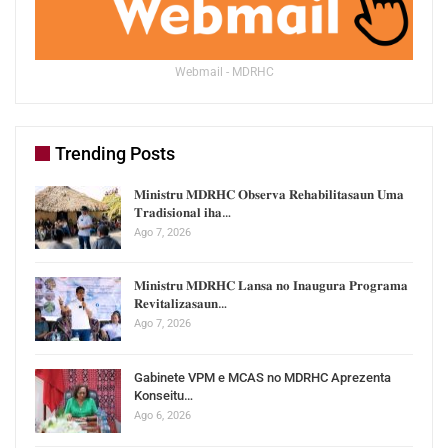
Webmail - MDRHC
Trending Posts
𝐌𝐢𝐧𝐢𝐬𝐭𝐫𝐮 𝐌𝐃𝐑𝐇𝐂 𝐎𝐛𝐬𝐞𝐫𝐯𝐚 𝐑𝐞𝐡𝐚𝐛𝐢𝐥𝐢𝐭𝐚𝐬𝐚𝐮𝐧 𝐔𝐦𝐚
𝐓𝐫𝐚𝐝𝐢𝐬𝐢𝐨𝐧𝐚𝐥 𝐢𝐡𝐚…
Ago 7, 2026
𝐌𝐢𝐧𝐢𝐬𝐭𝐫𝐮 𝐌𝐃𝐑𝐇𝐂 𝐋𝐚𝐧𝐬𝐚 𝐧𝐨 𝐈𝐧𝐚𝐮𝐠𝐮𝐫𝐚 𝐏𝐫𝐨𝐠𝐫𝐚𝐦𝐚
𝐑𝐞𝐯𝐢𝐭𝐚𝐥𝐢𝐳𝐚𝐬𝐚𝐮𝐧…
Ago 7, 2026
Gabinete VPM e MCAS no MDRHC Aprezenta
Konseitu…
Ago 6, 2026