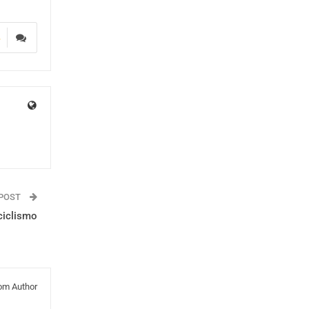
4
 POST
ciclismo
om Author