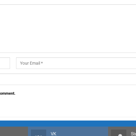
 comment.
VK
St