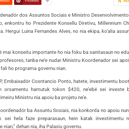
ReddIt
Pinterest
86
ordenadór dos Assuntos Sociais e Ministro Desenvolvimento 
 enkontru ho Prezidente Konsellu Diretivu, Millennium Ch
a. Hergui Luina Fernandes Alves, no nia ekipa, ko’alia assu
é mai konseitu importante ho nia foku ba sanitasaun no ed
 profesores, tanba ne’e nudar Ministru Koordenador sei apo
fali ho programa governu nian.
IP, Embaixadór Cosntancio Ponto, hatete, investimentu boot
n orsamentu hamutuk tokon $420, ne’ebé sei investe 
eiru Ministru nia apoiu ba projetu ne’e.
 Koordenadór ba Assuntu Sosiais, nia konkorda no apoiu nun
 sei hela faze preparasaun, hein katak investimentu ne
nian,” dehan nia, iha Palasiu governu.