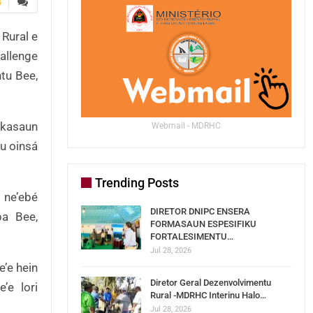
4
Rural e
allenge
ntu Bee,
ukasaun
Webmail - MDRHC
iu oinsá
Trending Posts
 ne’ebé
DIRETOR DNIPC ENSERA
ba Bee,
FORMASAUN ESPESIFIKU
FORTALESIMENTU…
Jul 28, 2026
e’e hein
Diretor Geral Dezenvolvimentu
’e lori
Rural -MDRHC Interinu Halo…
Jul 28, 2026