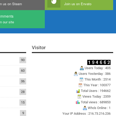
in us on Steam
Join us on Envato
omments
n our site
Visitor
90
Users Today : 405
60
Users Yesterday : 386
This Month : 2514
36
This Year : 100377
Total Users : 194662
28
Views Today : 2359
Total views : 689853
15
Who's Online : 1
9
Your IP Address : 216.73.216.236