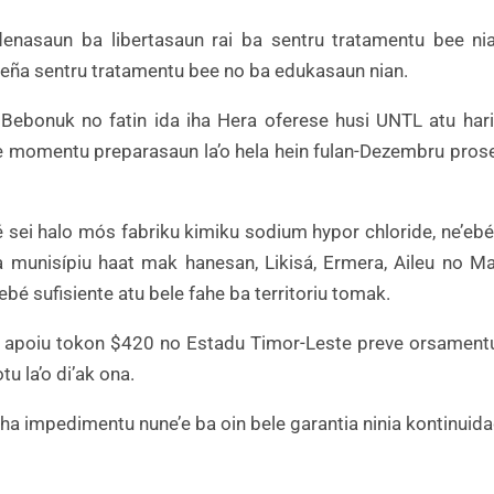
enasaun ba libertasaun rai ba sentru tratamentu bee nia
eña sentru tratamentu bee no ba edukasaun nian.
 Bebonuk no fatin ida iha Hera oferese husi UNTL atu hari
e momentu preparasaun la’o hela hein fulan-Dezembru prose
ibé sei halo mós fabriku kimiku sodium hypor chloride, ne’eb
 munisípiu haat mak hanesan, Likisá, Ermera, Aileu no Ma
bé sufisiente atu bele fahe ba territoriu tomak.
A apoiu tokon $420 no Estadu Timor-Leste preve orsament
u la’o di’ak ona.
 iha impedimentu nune’e ba oin bele garantia ninia kontinuida