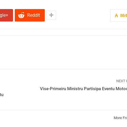
gle+
ReddIt
86
NEXT
Vise-Primeiru Ministru Partisipa Eventu Moto
tu
More Fr