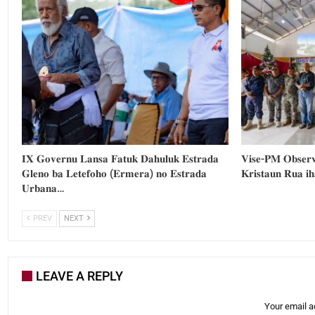
𝐈𝐗 𝐆𝐨𝐯𝐞𝐫𝐧𝐮 𝐋𝐚𝐧𝐬𝐚 𝐅𝐚𝐭𝐮𝐤 𝐃𝐚𝐡𝐮𝐥𝐮𝐤 𝐄𝐬𝐭𝐫𝐚𝐝𝐚
𝐕𝐢𝐬𝐞-𝐏𝐌 𝐎𝐛𝐬𝐞𝐫𝐯
𝐆𝐥𝐞𝐧𝐨 𝐛𝐚 𝐋𝐞𝐭𝐞𝐟𝐨𝐡𝐨 (𝐄𝐫𝐦𝐞𝐫𝐚) 𝐧𝐨 𝐄𝐬𝐭𝐫𝐚𝐝𝐚
𝐊𝐫𝐢𝐬𝐭𝐚𝐮𝐧 𝐑𝐮𝐚 𝐢
𝐔𝐫𝐛𝐚𝐧𝐚…
PREV
NEXT
LEAVE A REPLY
Your email a