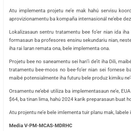
Atu implementa projetu ne’e mak hahú servisu koord
aprovizionamentu ba kompaña internasionál ne’ebe dez
Lokalizasaun sentru tratamentu bee fo’er nian ida iha
formasaun ba profesores ensinu sekundariu nian, nest
iha rai laran remata ona, bele implementa ona.
Projetu bee no saneamentu sei hari’i de’it iha Dili, ma
tratamentu bee-moos no bee-fo’er nian sei fornese ba
maibé potensialmente iha futuru bele produz kimiku ne’e
Orsamentu ne’ebé utiliza ba implementasaun ne’e, EU
$64, ba tinan lima, hahú 2024 karik preparasaun buat hot
Atu projentu ne’e bele imlementa tuir planu mak, labele
Media V-PM-MCAS-MDRHC