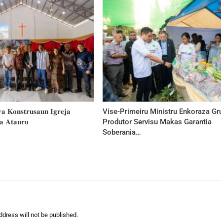
 𝐊𝐨𝐧𝐬𝐭𝐫𝐮𝐬𝐚𝐮𝐧 𝐈𝐠𝐫𝐞𝐣𝐚
Vise-Primeiru Ministru Enkoraza Gr
𝐚 𝐀𝐭𝐚𝐮𝐫𝐨
Produtor Servisu Makas Garantia
Soberania…
ddress will not be published.