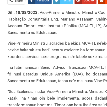
Share
Facebook
Twitter
Google+
Dili, 18/08/2023:
Vice-Primeiro Ministro, Ministro Co
Habitação Comunitária Eng. Mariano Assanami Sabino,
Account Timor-Leste, Institutu Públiku (MCA-TL, IP), Sr
Saneamentu no Edukasaun.
Vise-Primeiru Ministru, agrades ba ekipa MCA-TL ne’eb
ne’ebé hakarak atu hari’i sentru exelente ba formasaun
koordena servisu nue’e programa ne’e labele soke malu 
Iha fatin hanesan, Senior Advisor Tranzisaun MCA-TL, 
fó husi Estadus Unidus Amerika (EUA), ho doasau
Saneamentu no Edukasaun, tanba ne’e mai husu Vise-Prim
“Sua Exelénsia, nudar Vise-Primeiru Ministru, Ministru
katak, iha tinan oin bele implementa, agora dadauk
transformasaun boot mai Timor-oan hotu iha área saúde 