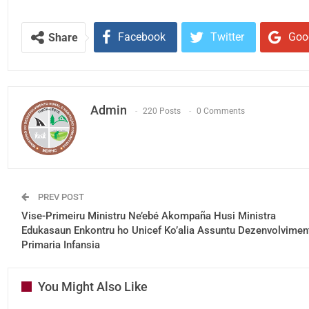
Facebook
Twitter
Goo
Share
Admin
220 Posts
0 Comments
PREV POST
Vise-Primeiru Ministru Ne’ebé Akompaña Husi Ministra
Edukasaun Enkontru ho Unicef Ko’alia Assuntu Dezenvolvimen
Primaria Infansia
You Might Also Like