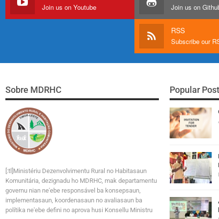
Join us on Youtube
Join us on Githu
RSS
Subscribe our 
Sobre MDRHC
Popular Pos
[:tl]Ministériu Dezenvolvimentu Rural no Habitasaun
Komunitária, dezignadu ho MDRHC, mak departamentu
governu nian ne'ebe responsável ba konsepsaun,
implementasaun, koordenasaun no avaliasaun ba
polítika ne'ebe defini no aprova husi Konsellu Ministru