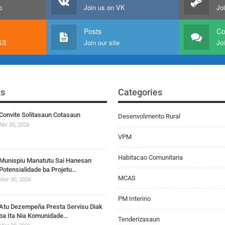
b
Join us on VK
Jo
Posts
C
RSS
Join our site
Joi
ts
Categories
Convite Solitasaun Cotasaun
Desenvolimento Rural
Abr 30, 2026
VPM
Habitacao Comunitaria
Munispiu Manatutu Sai Hanesan
Potensialidade ba Projetu…
MCAS
Mar 30, 2026
PM Interino
Atu Dezempeña Presta Servisu Diak
ba Ita Nia Komunidade…
Tenderizasaun