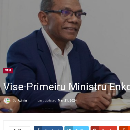
VPM
Vise-Primeiru Ministru Enk
Last updated
Mar 21, 2024
By
Admin