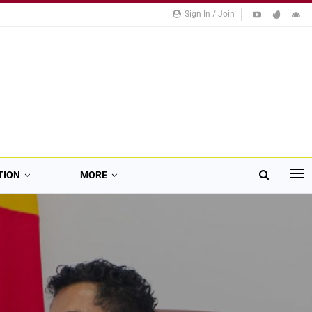
Sign In / Join
TION
MORE