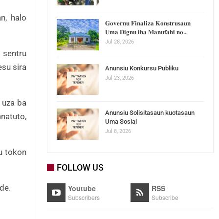
n, halo
𝐆𝐨𝐯𝐞𝐫𝐧𝐮 𝐅𝐢𝐧𝐚𝐥𝐢𝐳𝐚 𝐊𝐨𝐧𝐬𝐭𝐫𝐮𝐬𝐚𝐮𝐧
𝐔𝐦𝐚 𝐃𝐢𝐠𝐧𝐮 𝐢𝐡𝐚 𝐌𝐚𝐧𝐮𝐟𝐚𝐡𝐢 𝐧𝐨…
Jul 28, 2026
 sentru
su sira
Anunsiu Konkursu Publiku
Jul 23, 2026
é uza ba
Anunsiu Solisitasaun kuotasaun
natuto,
Uma Sosial
Jul 8, 2026
u tokon
FOLLOW US
de.
Youtube
RSS
Subscribers
Subscribe