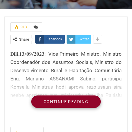
913
Share
Facebook
Twitter
𝐃𝐢𝐥𝐢,𝟏𝟑/𝟎𝟗/𝟐𝟎𝟐𝟑: Vice-Primeiro Ministro, Ministro
Coordenadór dos Assuntos Sociais, Ministro do
Desenvolvimento Rural e Habitação Comunitária
Eng. Mariano ASSANAMI Sabino, partisipa
Konsellu Ministrus hodi aprova rezolusaun sira
neebé aprejenta husi ministeriu sira, iha Palásiu
CONTINUE READING
Governu, Dili.
Iha reuniaun ne’e, Sua Exelésia Primeiru-Ministru,
Kay Rala Xanana Gusmão, aprejenta projetu
Rezolusaun Governu, ne’ebé hetan aprovasaun