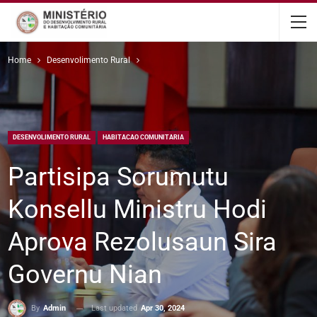
content
Home
Desenvolimento Rural
DESENVOLIMENTO RURAL
HABITACAO COMUNITARIA
Partisipa Sorumutu
Konsellu Ministru Hodi
Aprova Rezolusaun Sira
Governu Nian
Last updated
Apr 30, 2024
By
Admin