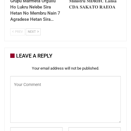
Grupu Marmeta Orguilu
𝐌𝐢𝐧𝐢𝐬𝐭𝐫𝐮 𝐌𝐃𝐑𝐇𝐂 𝐋𝐚𝐧𝐬𝐚
aprende, servisu ekipa, ho disiplina, dedikasaun
Ho Lukru Ne’ebe Sira
𝐂𝐃𝐀 𝐒𝐀𝐊𝐀𝐓𝐎 𝐑𝐀𝐄𝐎𝐀
tomak hodi halo mundansa ba aldeia no suku
Hetan No Membru Nain 7
Agradese Hetan Sira…
neebé hela ba, imi tenke sai lilin ida neebé lakan
no halakan tan lilin seluk iha fatin neebé seidauk
PREV
NEXT
iha.
𝐌𝐞𝐝𝐢𝐚 𝐕𝐏𝐌-𝐌𝐂𝐀𝐒-𝐌𝐃𝐑𝐇𝐂
LEAVE A REPLY
Your email address will not be published.