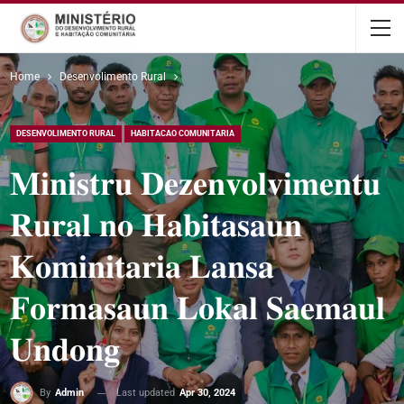
content
Home
Desenvolimento Rural
DESENVOLIMENTO RURAL
HABITACAO COMUNITARIA
𝐌𝐢𝐧𝐢𝐬𝐭𝐫𝐮 𝐃𝐞𝐳𝐞𝐧𝐯𝐨𝐥𝐯𝐢𝐦𝐞𝐧𝐭𝐮
𝐑𝐮𝐫𝐚𝐥 𝐧𝐨 𝐇𝐚𝐛𝐢𝐭𝐚𝐬𝐚𝐮𝐧
𝐊𝐨𝐦𝐢𝐧𝐢𝐭𝐚𝐫𝐢𝐚 𝐋𝐚𝐧𝐬𝐚
𝐅𝐨𝐫𝐦𝐚𝐬𝐚𝐮𝐧 𝐋𝐨𝐤𝐚𝐥 𝐒𝐚𝐞𝐦𝐚𝐮𝐥
𝐔𝐧𝐝𝐨𝐧𝐠
Last updated
Apr 30, 2024
By
Admin