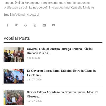
responsável ba konsepsaun, implementasaun, koordenasaun no
avaliasaun ba polítika ne'ebe defini no aprova husi Konsellu Ministru
Email:
i
n
f
o
@
m
d
r
h
c
.
g
o
v
.tl[:]
Popular Posts
Governu Liuhusi MDRHC Entrega Sentina Públiku
Unidade Rua ba…
Feb 3, 2026
𝐈𝐗 𝐆𝐨𝐯𝐞𝐫𝐧𝐮 𝐋𝐚𝐧𝐬𝐚 𝐅𝐚𝐭𝐮𝐤 𝐃𝐚𝐡𝐮𝐥𝐮𝐤 𝐄𝐬𝐭𝐫𝐚𝐝𝐚 𝐆𝐥𝐞𝐧𝐨 𝐛𝐚
𝐋𝐞𝐭𝐞𝐟𝐨𝐡𝐨…
Jan 27, 2026
Diretór Eskola Agradese ba Governu Liuhusi MDRHC
Oferese…
Jan 27, 2026