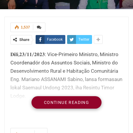
1,537
Share
Facebook
Twitter
𝐃𝐢𝐥𝐢,𝟐𝟑/𝟏𝟏/𝟐𝟎𝟐𝟑: Vice-Primeiro Ministro, Ministro
Coordenadór dos Assuntos Sociais, Ministro do
Desenvolvimento Rural e Habitação Comunitária
Eng. Mariano ASSANAMI Sabino, lansa formasaun
lokal Saemaul Undong 2023, iha Resintu Timor
Lodge.
CONTINUE READING
Iha intervensaun Vise-Primeiru Ministru, agradese
ba ekipa tomak neebé organiza hodi ezekuta
programa refere no agradese ba Vise-Prezidente
Saemaul Undong neebé mai hamutuk iha nee.