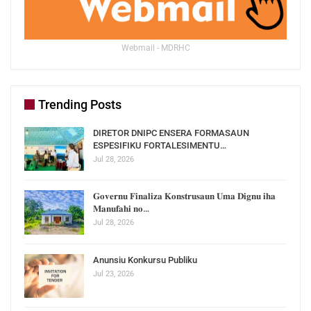
Webmail - MDRHC
Trending Posts
DIRETOR DNIPC ENSERA FORMASAUN
ESPESIFIKU FORTALESIMENTU…
Jul 28, 2026
𝐆𝐨𝐯𝐞𝐫𝐧𝐮 𝐅𝐢𝐧𝐚𝐥𝐢𝐳𝐚 𝐊𝐨𝐧𝐬𝐭𝐫𝐮𝐬𝐚𝐮𝐧 𝐔𝐦𝐚 𝐃𝐢𝐠𝐧𝐮 𝐢𝐡𝐚
𝐌𝐚𝐧𝐮𝐟𝐚𝐡𝐢 𝐧𝐨…
Jul 28, 2026
Anunsiu Konkursu Publiku
Jul 23, 2026