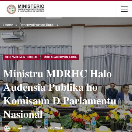
content
Home
Desenvolimento Rural
DESENVOLIMENTO RURAL
HABITACAO COMUNITARIA
𝐌𝐢𝐧𝐢𝐬𝐭𝐫𝐮 𝐌𝐃𝐑𝐇𝐂 𝐇𝐚𝐥𝐨
𝐀𝐮𝐝𝐞𝐧𝐬𝐢𝐚 𝐏𝐮𝐛𝐥𝐢𝐤𝐚 𝐡𝐨
𝐊𝐨𝐦𝐢𝐬𝐚𝐮𝐧 𝐃 𝐏𝐚𝐫𝐥𝐚𝐦𝐞𝐧𝐭𝐮
𝐍𝐚𝐬𝐢𝐨𝐧𝐚́𝐥
On
Oct 20, 2024
By
Admin