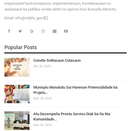
responsável ba konsepsaun, implementasaun, koordenasaun no
avaliasaun ba polítika ne'ebe defini no aprova husi Konsellu Ministru
Email:
i
n
f
o
@
m
d
r
h
c
.
g
o
v
.tl[:]
Popular Posts
Convite Solitasaun Cotasaun
Abr 30, 2026
Munispiu Manatutu Sai Hanesan Potensialidade ba
Projetu…
Mar 30, 2026
Atu Dezempeña Presta Servisu Diak ba Ita Nia
Komunidade…
Mar 30, 2026