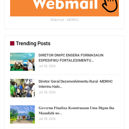
Webmail - MDRHC
Trending Posts
DIRETOR DNIPC ENSERA FORMASAUN
ESPESIFIKU FORTALESIMENTU…
Jul 28, 2026
Diretor Geral Dezenvolvimentu Rural -MDRHC
Interinu Halo…
Jul 28, 2026
𝐆𝐨𝐯𝐞𝐫𝐧𝐮 𝐅𝐢𝐧𝐚𝐥𝐢𝐳𝐚 𝐊𝐨𝐧𝐬𝐭𝐫𝐮𝐬𝐚𝐮𝐧 𝐔𝐦𝐚 𝐃𝐢𝐠𝐧𝐮 𝐢𝐡𝐚
𝐌𝐚𝐧𝐮𝐟𝐚𝐡𝐢 𝐧𝐨…
Jul 28, 2026