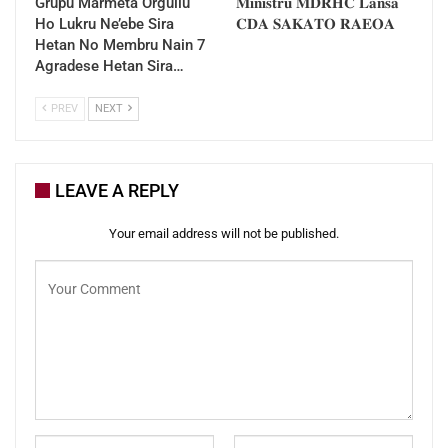
Grupu Marmeta Orguilu
𝐌𝐢𝐧𝐢𝐬𝐭𝐫𝐮 𝐌𝐃𝐑𝐇𝐂 𝐋𝐚𝐧𝐬𝐚
Ho Lukru Ne’ebe Sira
𝐂𝐃𝐀 𝐒𝐀𝐊𝐀𝐓𝐎 𝐑𝐀𝐄𝐎𝐀
Hetan No Membru Nain 7
Agradese Hetan Sira…
PREV
NEXT
LEAVE A REPLY
Your email address will not be published.