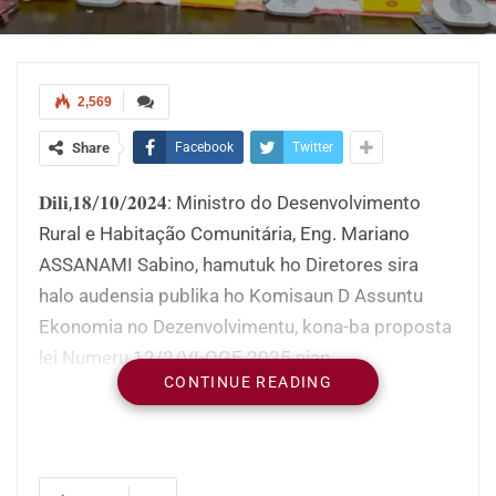
2,569
Share
Facebook
Twitter
𝐃𝐢𝐥𝐢,𝟏𝟖/𝟏𝟎/𝟐𝟎𝟐𝟒: Ministro do Desenvolvimento
Rural e Habitação Comunitária, Eng. Mariano
ASSANAMI Sabino, hamutuk ho Diretores sira
halo audensia publika ho Komisaun D Assuntu
Ekonomia no Dezenvolvimentu, kona-ba proposta
lei Numeru 12/2/VI-OGE 2025 nian.
CONTINUE READING
Durante audendia publiku Ministru
Dezenvolvimentu no Habitasaun Komunitaria
aprejenta progresu ezekusaun orsamentu 2024
no aprejenta mos OGE 2025 ho nia programa