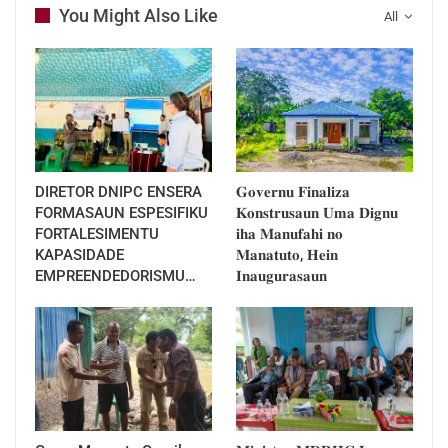
You Might Also Like
All
DIRETOR DNIPC ENSERA
𝐆𝐨𝐯𝐞𝐫𝐧𝐮 𝐅𝐢𝐧𝐚𝐥𝐢𝐳𝐚
FORMASAUN ESPESIFIKU
𝐊𝐨𝐧𝐬𝐭𝐫𝐮𝐬𝐚𝐮𝐧 𝐔𝐦𝐚 𝐃𝐢𝐠𝐧𝐮
FORTALESIMENTU
𝐢𝐡𝐚 𝐌𝐚𝐧𝐮𝐟𝐚𝐡𝐢 𝐧𝐨
KAPASIDADE
𝐌𝐚𝐧𝐚𝐭𝐮𝐭𝐨, 𝐇𝐞𝐢𝐧
EMPREENDEDORISMU…
𝐈𝐧𝐚𝐮𝐠𝐮𝐫𝐚𝐬𝐚𝐮𝐧