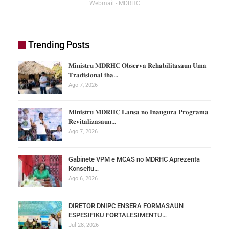
Webmail - MDRHC
Trending Posts
𝐌𝐢𝐧𝐢𝐬𝐭𝐫𝐮 𝐌𝐃𝐑𝐇𝐂 𝐎𝐛𝐬𝐞𝐫𝐯𝐚 𝐑𝐞𝐡𝐚𝐛𝐢𝐥𝐢𝐭𝐚𝐬𝐚𝐮𝐧 𝐔𝐦𝐚
𝐓𝐫𝐚𝐝𝐢𝐬𝐢𝐨𝐧𝐚𝐥 𝐢𝐡𝐚…
Ago 7, 2026
𝐌𝐢𝐧𝐢𝐬𝐭𝐫𝐮 𝐌𝐃𝐑𝐇𝐂 𝐋𝐚𝐧𝐬𝐚 𝐧𝐨 𝐈𝐧𝐚𝐮𝐠𝐮𝐫𝐚 𝐏𝐫𝐨𝐠𝐫𝐚𝐦𝐚
𝐑𝐞𝐯𝐢𝐭𝐚𝐥𝐢𝐳𝐚𝐬𝐚𝐮𝐧…
Ago 7, 2026
Gabinete VPM e MCAS no MDRHC Aprezenta
Konseitu…
Ago 6, 2026
DIRETOR DNIPC ENSERA FORMASAUN
ESPESIFIKU FORTALESIMENTU…
Jul 28, 2026