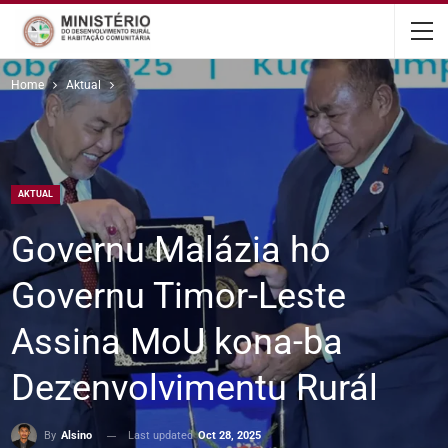
content
Home
Aktual
AKTUAL
Governu Malázia ho
Governu Timor-Leste
Assina MoU kona-ba
Dezenvolvimentu Rurál
Last updated
Oct 28, 2025
By
Alsino