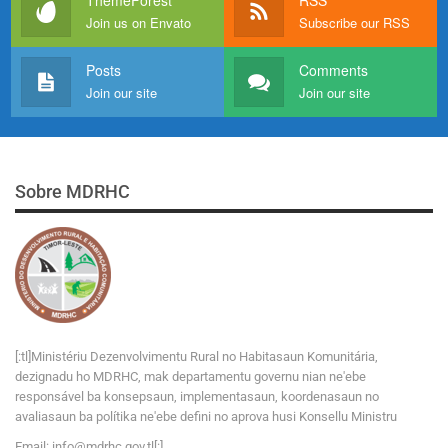
Join us on Envato
Subscribe our RSS
Posts
Comments
Join our site
Join our site
Sobre MDRHC
[:tl]Ministériu Dezenvolvimentu Rural no Habitasaun Komunitária,
dezignadu ho MDRHC, mak departamentu governu nian ne'ebe
responsável ba konsepsaun, implementasaun, koordenasaun no
avaliasaun ba polítika ne'ebe defini no aprova husi Konsellu Ministru
Email:
i
n
f
o
@
m
d
r
h
c
.
g
o
v
.tl[:]