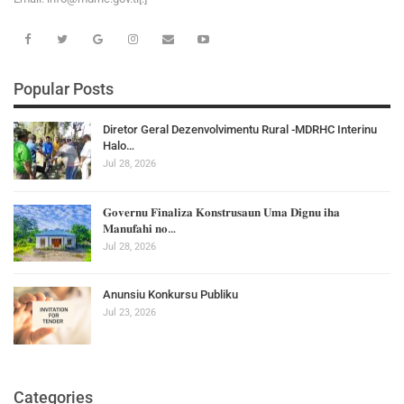
Popular Posts
Diretor Geral Dezenvolvimentu Rural -MDRHC Interinu
Halo…
Jul 28, 2026
𝐆𝐨𝐯𝐞𝐫𝐧𝐮 𝐅𝐢𝐧𝐚𝐥𝐢𝐳𝐚 𝐊𝐨𝐧𝐬𝐭𝐫𝐮𝐬𝐚𝐮𝐧 𝐔𝐦𝐚 𝐃𝐢𝐠𝐧𝐮 𝐢𝐡𝐚
𝐌𝐚𝐧𝐮𝐟𝐚𝐡𝐢 𝐧𝐨…
Jul 28, 2026
Anunsiu Konkursu Publiku
Jul 23, 2026
Categories