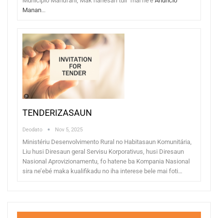
Municipio Manufahi, Mak hanesan tuir mai ne'e
Anuncio
Manan
…
TENDERIZASAUN
Deodato
Nov 5, 2025
Ministériu Desenvolvimento Rural no Habitasaun Komunitária,
Liu husi Diresaun geral Servisu Korporativus, husi Diresaun
Nasional Aprovizionamentu, fo hatene ba Kompania Nasional
sira ne’ebé maka kualifikadu no iha interese bele mai foti…