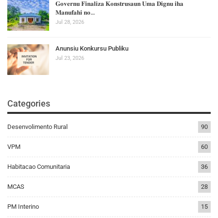
𝐆𝐨𝐯𝐞𝐫𝐧𝐮 𝐅𝐢𝐧𝐚𝐥𝐢𝐳𝐚 𝐊𝐨𝐧𝐬𝐭𝐫𝐮𝐬𝐚𝐮𝐧 𝐔𝐦𝐚 𝐃𝐢𝐠𝐧𝐮 𝐢𝐡𝐚
𝐌𝐚𝐧𝐮𝐟𝐚𝐡𝐢 𝐧𝐨…
Jul 28, 2026
Anunsiu Konkursu Publiku
Jul 23, 2026
Categories
Desenvolimento Rural
90
VPM
60
Habitacao Comunitaria
36
MCAS
28
PM Interino
15