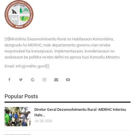
[:tl]Ministériu Dezenvolvimentu Rural no Habitasaun Komunitária,
dezignadu ho MDRHC, mak departamentu governu nian ne'ebe
responsável ba konsepsaun, implementasaun, koordenasaun no
avaliasaun ba polítika ne'ebe defini no aprova husi Konsellu Ministru
Email:
i
n
f
o
@
m
d
r
h
c
.
g
o
v
.tl[:]
Popular Posts
Diretor Geral Dezenvolvimentu Rural -MDRHC Interinu
Halo…
Jul 28, 2026