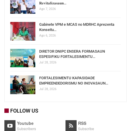
𝐑𝐞𝐯𝐢𝐭𝐚𝐥𝐢𝐳𝐚𝐬𝐚𝐮𝐧…
Ago 7, 2026
Gabinete VPM e MCAS no MDRHC Aprezenta
Konseitu…
Ago 6, 2026
DIRETOR DNIPC ENSERA FORMASAUN
ESPESIFIKU FORTALESIMENTU…
Jul 28, 2026
FORTALESIMENTU KAPASIDADE
EMPREENDEDORISMU NO INOVASAUN…
Jul 28, 2026
FOLLOW US
Youtube
RSS
Subscribers
Subscribe