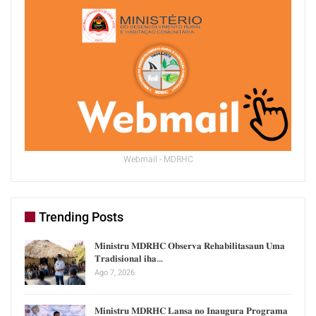
Webmail - MDRHC
Trending Posts
𝐌𝐢𝐧𝐢𝐬𝐭𝐫𝐮 𝐌𝐃𝐑𝐇𝐂 𝐎𝐛𝐬𝐞𝐫𝐯𝐚 𝐑𝐞𝐡𝐚𝐛𝐢𝐥𝐢𝐭𝐚𝐬𝐚𝐮𝐧 𝐔𝐦𝐚
𝐓𝐫𝐚𝐝𝐢𝐬𝐢𝐨𝐧𝐚𝐥 𝐢𝐡𝐚…
Ago 7, 2026
𝐌𝐢𝐧𝐢𝐬𝐭𝐫𝐮 𝐌𝐃𝐑𝐇𝐂 𝐋𝐚𝐧𝐬𝐚 𝐧𝐨 𝐈𝐧𝐚𝐮𝐠𝐮𝐫𝐚 𝐏𝐫𝐨𝐠𝐫𝐚𝐦𝐚