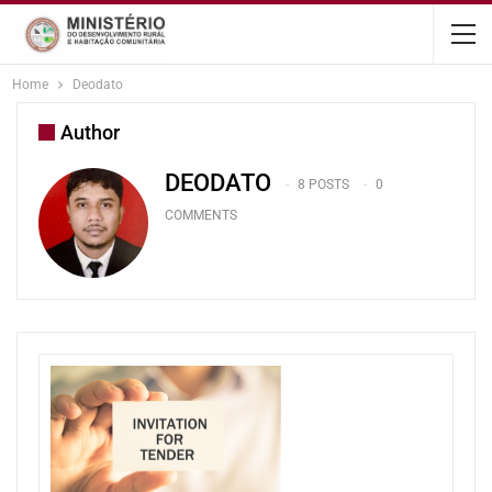
content
Home
Deodato
Author
DEODATO
8 POSTS
0
COMMENTS