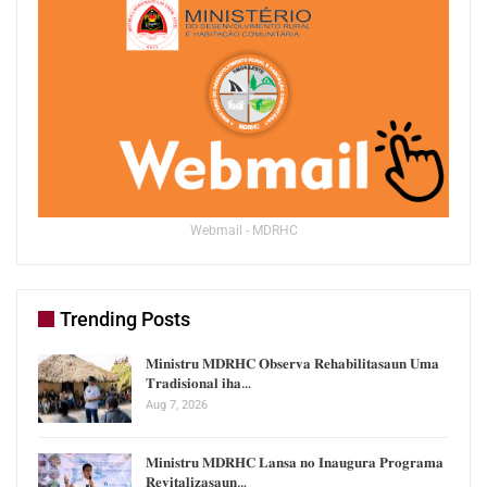
Webmail - MDRHC
Trending Posts
𝐌𝐢𝐧𝐢𝐬𝐭𝐫𝐮 𝐌𝐃𝐑𝐇𝐂 𝐎𝐛𝐬𝐞𝐫𝐯𝐚 𝐑𝐞𝐡𝐚𝐛𝐢𝐥𝐢𝐭𝐚𝐬𝐚𝐮𝐧 𝐔𝐦𝐚
𝐓𝐫𝐚𝐝𝐢𝐬𝐢𝐨𝐧𝐚𝐥 𝐢𝐡𝐚…
Aug 7, 2026
𝐌𝐢𝐧𝐢𝐬𝐭𝐫𝐮 𝐌𝐃𝐑𝐇𝐂 𝐋𝐚𝐧𝐬𝐚 𝐧𝐨 𝐈𝐧𝐚𝐮𝐠𝐮𝐫𝐚 𝐏𝐫𝐨𝐠𝐫𝐚𝐦𝐚
𝐑𝐞𝐯𝐢𝐭𝐚𝐥𝐢𝐳𝐚𝐬𝐚𝐮𝐧…