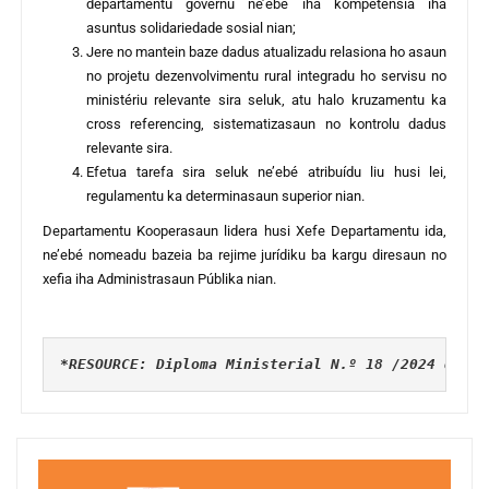
departamentu governu ne’ebé iha kompeténsia iha
asuntus solidariedade sosial nian;
Jere no mantein baze dadus atualizadu relasiona ho asaun
no projetu dezenvolvimentu rural integradu ho servisu no
ministériu relevante sira seluk, atu halo kruzamentu ka
cross referencing, sistematizasaun no kontrolu dadus
relevante sira.
Efetua tarefa sira seluk ne’ebé atribuídu liu husi lei,
regulamentu ka determinasaun superior nian.
Departamentu Kooperasaun lidera husi Xefe Departamentu ida,
ne’ebé nomeadu bazeia ba rejime jurídiku ba kargu diresaun no
xefia iha Administrasaun Públika nian.
*RESOURCE: Diploma Ministerial N.º 18 /2024 de 28