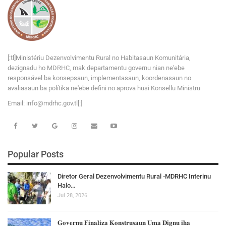
[:tl]Ministériu Dezenvolvimentu Rural no Habitasaun Komunitária,
dezignadu ho MDRHC, mak departamentu governu nian ne'ebe
responsável ba konsepsaun, implementasaun, koordenasaun no
avaliasaun ba polítika ne'ebe defini no aprova husi Konsellu Ministru
Email:
i
n
f
o
@
m
d
r
h
c
.
g
o
v
.tl[:]
Popular Posts
Diretor Geral Dezenvolvimentu Rural -MDRHC Interinu
Halo…
Jul 28, 2026
𝐆𝐨𝐯𝐞𝐫𝐧𝐮 𝐅𝐢𝐧𝐚𝐥𝐢𝐳𝐚 𝐊𝐨𝐧𝐬𝐭𝐫𝐮𝐬𝐚𝐮𝐧 𝐔𝐦𝐚 𝐃𝐢𝐠𝐧𝐮 𝐢𝐡𝐚