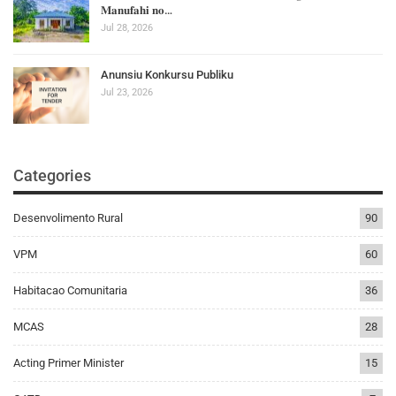
𝐌𝐚𝐧𝐮𝐟𝐚𝐡𝐢 𝐧𝐨…
Jul 28, 2026
Anunsiu Konkursu Publiku
Jul 23, 2026
Categories
Desenvolimento Rural
90
VPM
60
Habitacao Comunitaria
36
MCAS
28
Acting Primer Minister
15