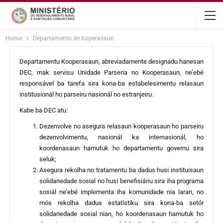
content
Home
Departamento de Koperasaun
Departamentu Kooperasaun, abreviadamente designadu hanesan
DEC, mak servisu Unidade Parseria no Kooperasaun, ne’ebé
responsável ba tarefa sira kona-ba estabelesimentu relasaun
institusionál ho parseiru nasionál no estranjeiru.
Kabe ba DEC atu:
Dezenvolve no asegura relasaun kooperasaun ho parseiru
dezenvolvimentu, nasionál ka internasionál, ho
koordenasaun hamutuk ho departamentu governu sira
seluk;
Asegura rekolha no tratamentu ba dadus husi instituisaun
solidariedade sosial no husi benefisiáriu sira iha programa
sosiál ne’ebé implementa iha komunidade nia laran, no
mós rekolha dadus estatístiku sira kona-ba setór
solidariedade sosial nian, ho koordenasaun hamutuk ho