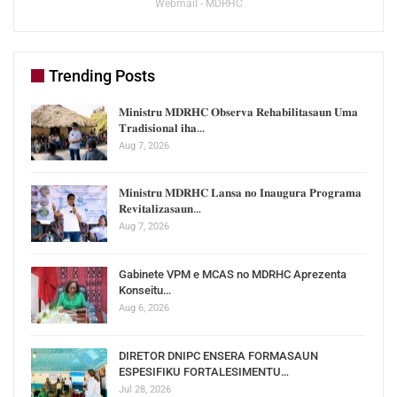
Webmail - MDRHC
Trending Posts
𝐌𝐢𝐧𝐢𝐬𝐭𝐫𝐮 𝐌𝐃𝐑𝐇𝐂 𝐎𝐛𝐬𝐞𝐫𝐯𝐚 𝐑𝐞𝐡𝐚𝐛𝐢𝐥𝐢𝐭𝐚𝐬𝐚𝐮𝐧 𝐔𝐦𝐚
𝐓𝐫𝐚𝐝𝐢𝐬𝐢𝐨𝐧𝐚𝐥 𝐢𝐡𝐚…
Aug 7, 2026
𝐌𝐢𝐧𝐢𝐬𝐭𝐫𝐮 𝐌𝐃𝐑𝐇𝐂 𝐋𝐚𝐧𝐬𝐚 𝐧𝐨 𝐈𝐧𝐚𝐮𝐠𝐮𝐫𝐚 𝐏𝐫𝐨𝐠𝐫𝐚𝐦𝐚
𝐑𝐞𝐯𝐢𝐭𝐚𝐥𝐢𝐳𝐚𝐬𝐚𝐮𝐧…
Aug 7, 2026
Gabinete VPM e MCAS no MDRHC Aprezenta
Konseitu…
Aug 6, 2026
DIRETOR DNIPC ENSERA FORMASAUN
ESPESIFIKU FORTALESIMENTU…
Jul 28, 2026