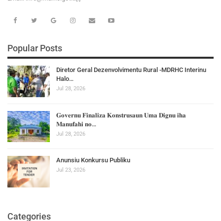
Popular Posts
Diretor Geral Dezenvolvimentu Rural -MDRHC Interinu
Halo…
Jul 28, 2026
𝐆𝐨𝐯𝐞𝐫𝐧𝐮 𝐅𝐢𝐧𝐚𝐥𝐢𝐳𝐚 𝐊𝐨𝐧𝐬𝐭𝐫𝐮𝐬𝐚𝐮𝐧 𝐔𝐦𝐚 𝐃𝐢𝐠𝐧𝐮 𝐢𝐡𝐚
𝐌𝐚𝐧𝐮𝐟𝐚𝐡𝐢 𝐧𝐨…
Jul 28, 2026
Anunsiu Konkursu Publiku
Jul 23, 2026
Categories