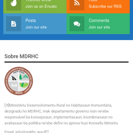
Join us on Envato
Subscribe our RSS
Posts
Comments
Join our site
Join our site
Sobre MDRHC
[:tl]Ministériu Dezenvolvimentu Rural no Habitasaun Komunitária,
dezignadu ho MDRHC, mak departamentu governu nian ne'ebe
responsável ba konsepsaun, implementasaun, koordenasaun no
avaliasaun ba polítika ne'ebe defini no aprova husi Konsellu Ministru
Email:
i
n
f
o
@
m
d
r
h
c
.
g
o
v
.tl[:]