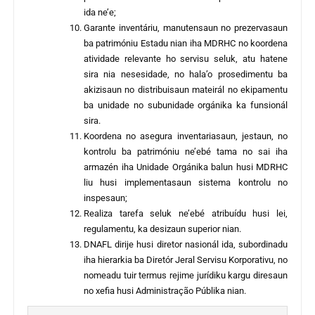
ida ne’e;
Garante inventáriu, manutensaun no prezervasaun
ba patrimóniu Estadu nian iha MDRHC no koordena
atividade relevante ho servisu seluk, atu hatene
sira nia nesesidade, no hala’o prosedimentu ba
akizisaun no distribuisaun mateirál no ekipamentu
ba unidade no subunidade orgánika ka funsionál
sira.
Koordena no asegura inventariasaun, jestaun, no
kontrolu ba patrimóniu ne’ebé tama no sai iha
armazén iha Unidade Orgánika balun husi MDRHC
liu husi implementasaun sistema kontrolu no
inspesaun;
Realiza tarefa seluk ne’ebé atribuídu husi lei,
regulamentu, ka desizaun superior nian.
DNAFL dirije husi diretor nasionál ida, subordinadu
iha hierarkia ba Diretór Jeral Servisu Korporativu, no
nomeadu tuir termus rejime jurídiku kargu diresaun
no xefia husi Administração Públika nian.