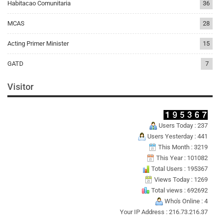
Habitacao Comunitaria
36
MCAS
28
Acting Primer Minister
15
GATD
7
Visitor
Users Today : 237
Users Yesterday : 441
This Month : 3219
This Year : 101082
Total Users : 195367
Views Today : 1269
Total views : 692692
Who's Online : 4
Your IP Address : 216.73.216.37