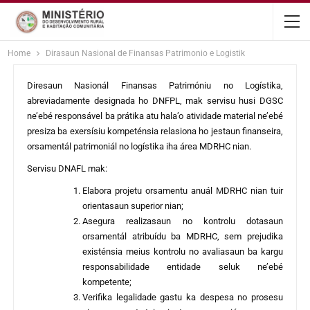
content
Home
Dirasaun Nasional de Finansas Patrimonio e Logistik
Diresaun Nasionál Finansas Patrimóniu no Logístika,
abreviadamente designada ho DNFPL, mak servisu husi DGSC
ne’ebé responsável ba prátika atu hala’o atividade material ne’ebé
presiza ba exersísiu kompeténsia relasiona ho jestaun finanseira,
orsamentál patrimoniál no logístika iha área MDRHC nian.
Servisu DNAFL mak:
Elabora projetu orsamentu anuál MDRHC nian tuir
orientasaun superior nian;
Asegura realizasaun no kontrolu dotasaun
orsamentál atribuídu ba MDRHC, sem prejudika
existénsia meius kontrolu no avaliasaun ba kargu
responsabilidade entidade seluk ne’ebé
kompetente;
Verifika legalidade gastu ka despesa no prosesu