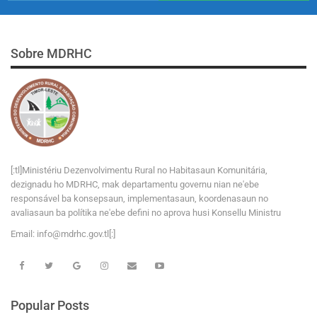
Sobre MDRHC
[:tl]Ministériu Dezenvolvimentu Rural no Habitasaun Komunitária,
dezignadu ho MDRHC, mak departamentu governu nian ne'ebe
responsável ba konsepsaun, implementasaun, koordenasaun no
avaliasaun ba polítika ne'ebe defini no aprova husi Konsellu Ministru
Email:
i
n
f
o
@
m
d
r
h
c
.
g
o
v
.tl[:]
Popular Posts