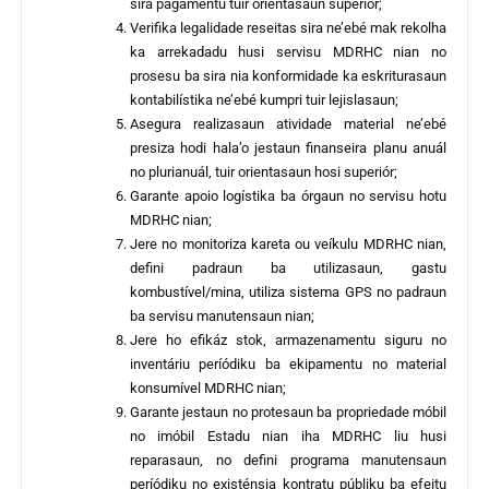
sira pagamentu tuir orientasaun superiór;
Verifika legalidade reseitas sira ne’ebé mak rekolha
ka arrekadadu husi servisu MDRHC nian no
prosesu ba sira nia konformidade ka eskriturasaun
kontabilístika ne’ebé kumpri tuir lejislasaun;
Asegura realizasaun atividade material ne’ebé
presiza hodi hala’o jestaun finanseira planu anuál
no plurianuál, tuir orientasaun hosi superiór;
Garante apoio logístika ba órgaun no servisu hotu
MDRHC nian;
Jere no monitoriza kareta ou veíkulu MDRHC nian,
defini padraun ba utilizasaun, gastu
kombustível/mina, utiliza sistema GPS no padraun
ba servisu manutensaun nian;
Jere ho efikáz stok, armazenamentu siguru no
inventáriu períódiku ba ekipamentu no material
konsumível MDRHC nian;
Garante jestaun no protesaun ba propriedade móbil
no imóbil Estadu nian iha MDRHC liu husi
reparasaun, no defini programa manutensaun
períódiku no existénsia kontratu públiku ba efeitu