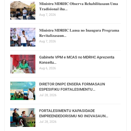
𝐌𝐢𝐧𝐢𝐬𝐭𝐫𝐮 𝐌𝐃𝐑𝐇𝐂 𝐎𝐛𝐬𝐞𝐫𝐯𝐚 𝐑𝐞𝐡𝐚𝐛𝐢𝐥𝐢𝐭𝐚𝐬𝐚𝐮𝐧 𝐔𝐦𝐚
𝐓𝐫𝐚𝐝𝐢𝐬𝐢𝐨𝐧𝐚𝐥 𝐢𝐡𝐚…
Aug 7, 2026
𝐌𝐢𝐧𝐢𝐬𝐭𝐫𝐮 𝐌𝐃𝐑𝐇𝐂 𝐋𝐚𝐧𝐬𝐚 𝐧𝐨 𝐈𝐧𝐚𝐮𝐠𝐮𝐫𝐚 𝐏𝐫𝐨𝐠𝐫𝐚𝐦𝐚
𝐑𝐞𝐯𝐢𝐭𝐚𝐥𝐢𝐳𝐚𝐬𝐚𝐮𝐧…
Aug 7, 2026
Gabinete VPM e MCAS no MDRHC Aprezenta
Konseitu…
Aug 6, 2026
DIRETOR DNIPC ENSERA FORMASAUN
ESPESIFIKU FORTALESIMENTU…
Jul 28, 2026
FORTALESIMENTU KAPASIDADE
EMPREENDEDORISMU NO INOVASAUN…
Jul 28, 2026