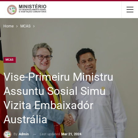
content
Home
MCAS
MCAS
Vise-Primeiru Ministru
Assuntu Sosial Simu
Vizita Embaixadór
Austrália
Last updated
Mar 21, 2024
By
Admin