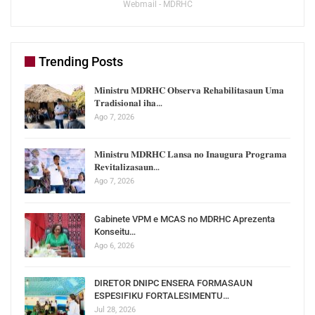
Webmail - MDRHC
Trending Posts
𝐌𝐢𝐧𝐢𝐬𝐭𝐫𝐮 𝐌𝐃𝐑𝐇𝐂 𝐎𝐛𝐬𝐞𝐫𝐯𝐚 𝐑𝐞𝐡𝐚𝐛𝐢𝐥𝐢𝐭𝐚𝐬𝐚𝐮𝐧 𝐔𝐦𝐚
𝐓𝐫𝐚𝐝𝐢𝐬𝐢𝐨𝐧𝐚𝐥 𝐢𝐡𝐚…
Ago 7, 2026
𝐌𝐢𝐧𝐢𝐬𝐭𝐫𝐮 𝐌𝐃𝐑𝐇𝐂 𝐋𝐚𝐧𝐬𝐚 𝐧𝐨 𝐈𝐧𝐚𝐮𝐠𝐮𝐫𝐚 𝐏𝐫𝐨𝐠𝐫𝐚𝐦𝐚
𝐑𝐞𝐯𝐢𝐭𝐚𝐥𝐢𝐳𝐚𝐬𝐚𝐮𝐧…
Ago 7, 2026
Gabinete VPM e MCAS no MDRHC Aprezenta
Konseitu…
Ago 6, 2026
DIRETOR DNIPC ENSERA FORMASAUN
ESPESIFIKU FORTALESIMENTU…
Jul 28, 2026