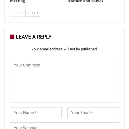
𝐦𝐞𝐞𝐭𝐢𝐧𝐠…
𝐌𝐨𝐭𝐡𝐞𝐫 𝐚𝐧𝐝 𝐛𝐚𝐛𝐢𝐞𝐬…
PREV
NEXT
LEAVE A REPLY
Your email address will not be published.