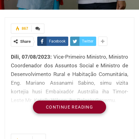
867
Share
Facebook
Twitter
Dili, 07/08/2023:
Vice-Primeiro Ministro, Ministro
Coordenador dos Assuntos Social e Ministro de
Desenvolvimento Rural e Habitação Comunitária,
Eng. Mariano Assanami Sabino, simu vizita
kortejia husi Embaixadór Austrália iha Timor-
Leste Mr. Katelly Wilson, iha Palasiu Governu.
CONTINUE READING
Iha sorumutu ne’e, Embaixadór Austrália Mr.
Caitlin Wilson, felisita Vise-Primeiru Ministru
ne’ebé hetan fiar husi estadu hodi hala’o servisu