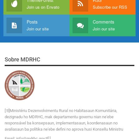
Join us on Envato
Subscribe our RSS
Posts
Comments
Join our site
Join our site
Sobre MDRHC
[:tl]Ministériu Dezenvolvimentu Rural no Habitasaun Komunitária,
dezignadu ho MDRHC, mak departamentu governu nian ne'ebe
responsável ba konsepsaun, implementasaun, koordenasaun no
avaliasaun ba polítika ne'ebe defini no aprova husi Konsellu Ministru
Email:
i
n
f
o
@
m
d
r
h
c
.
g
o
v
.tl[:]