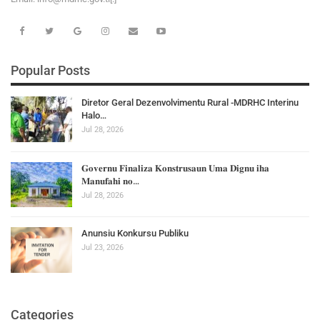
Popular Posts
Diretor Geral Dezenvolvimentu Rural -MDRHC Interinu
Halo…
Jul 28, 2026
𝐆𝐨𝐯𝐞𝐫𝐧𝐮 𝐅𝐢𝐧𝐚𝐥𝐢𝐳𝐚 𝐊𝐨𝐧𝐬𝐭𝐫𝐮𝐬𝐚𝐮𝐧 𝐔𝐦𝐚 𝐃𝐢𝐠𝐧𝐮 𝐢𝐡𝐚
𝐌𝐚𝐧𝐮𝐟𝐚𝐡𝐢 𝐧𝐨…
Jul 28, 2026
Anunsiu Konkursu Publiku
Jul 23, 2026
Categories