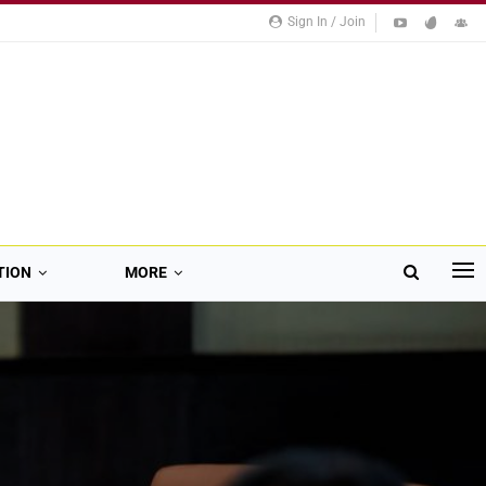
Sign In / Join
TION
MORE