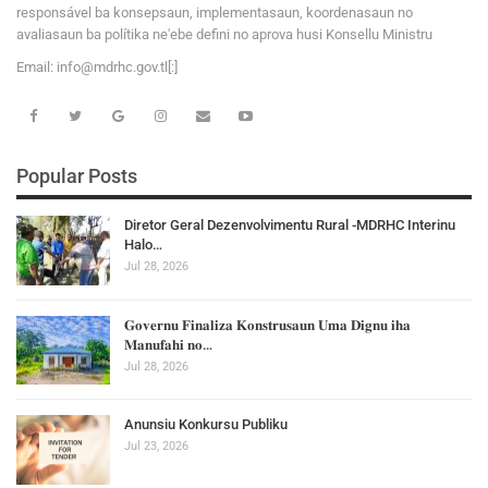
responsável ba konsepsaun, implementasaun, koordenasaun no
avaliasaun ba polítika ne'ebe defini no aprova husi Konsellu Ministru
Email:
i
n
f
o
@
m
d
r
h
c
.
g
o
v
.tl[:]
Popular Posts
Diretor Geral Dezenvolvimentu Rural -MDRHC Interinu
Halo…
Jul 28, 2026
𝐆𝐨𝐯𝐞𝐫𝐧𝐮 𝐅𝐢𝐧𝐚𝐥𝐢𝐳𝐚 𝐊𝐨𝐧𝐬𝐭𝐫𝐮𝐬𝐚𝐮𝐧 𝐔𝐦𝐚 𝐃𝐢𝐠𝐧𝐮 𝐢𝐡𝐚
𝐌𝐚𝐧𝐮𝐟𝐚𝐡𝐢 𝐧𝐨…
Jul 28, 2026
Anunsiu Konkursu Publiku
Jul 23, 2026