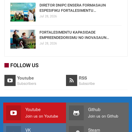
DIRETOR DNIPC ENSERA FORMASAUN
ESPESIFIKU FORTALESIMENTU…
Jul 28, 2026
FORTALESIMENTU KAPASIDADE
EMPREENDEDORISMU NO INOVASAUN…
Jul 28, 2026
FOLLOW US
Youtube
RSS
Subscribers
Subscribe
Youtube
Github
Join us on Youtube
Join us on Github
VK
Steam