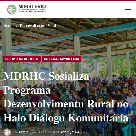
content
Home
Desenvolimento Rural
DESENVOLIMENTO RURAL
HABITACAO COMUNITARIA
𝐌𝐃𝐑𝐇𝐂 𝐒𝐨𝐬𝐢𝐚𝐥𝐢𝐳𝐚
𝐏𝐫𝐨𝐠𝐫𝐚𝐦𝐚
𝐃𝐞𝐳𝐞𝐧𝐯𝐨𝐥𝐯𝐢𝐦𝐞𝐧𝐭𝐮 𝐑𝐮𝐫𝐚𝐥 𝐧𝐨
𝐇𝐚𝐥𝐨 𝐃𝐢𝐚́𝐥𝐨𝐠𝐮 𝐊𝐨𝐦𝐮𝐧𝐢𝐭𝐚́𝐫𝐢𝐚
Last updated
Apr 30, 2024
By
Admin