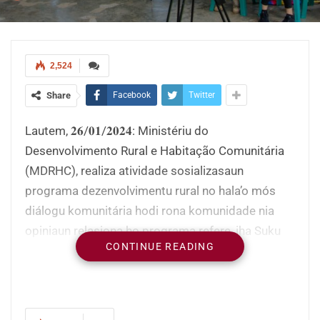
2,524
Share
Facebook
Twitter
Lautem, 𝟐𝟔/𝟎𝟏/𝟐𝟎𝟐𝟒: Ministériu do
Desenvolvimento Rural e Habitação Comunitária
(MDRHC), realiza atividade sosializasaun
programa dezenvolvimentu rural no hala’o mós
diálogu komunitária hodi rona komunidade nia
opiniaun relasiona ho programa refere, iha Suku
CONTINUE READING
Luro, Postu Administrativu Luro, Munisípiu
Lautem.
Ministro MDRHC Eng. Mariano ASSANAMI Sabino,
hatete, prosesu dezenvolvimentu nasionál la’o