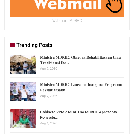
Webmail - MDRHC
Trending Posts
𝐌𝐢𝐧𝐢𝐬𝐭𝐫𝐮 𝐌𝐃𝐑𝐇𝐂 𝐎𝐛𝐬𝐞𝐫𝐯𝐚 𝐑𝐞𝐡𝐚𝐛𝐢𝐥𝐢𝐭𝐚𝐬𝐚𝐮𝐧 𝐔𝐦𝐚
𝐓𝐫𝐚𝐝𝐢𝐬𝐢𝐨𝐧𝐚𝐥 𝐢𝐡𝐚…
Aug 7, 2026
𝐌𝐢𝐧𝐢𝐬𝐭𝐫𝐮 𝐌𝐃𝐑𝐇𝐂 𝐋𝐚𝐧𝐬𝐚 𝐧𝐨 𝐈𝐧𝐚𝐮𝐠𝐮𝐫𝐚 𝐏𝐫𝐨𝐠𝐫𝐚𝐦𝐚
𝐑𝐞𝐯𝐢𝐭𝐚𝐥𝐢𝐳𝐚𝐬𝐚𝐮𝐧…
Aug 7, 2026
Gabinete VPM e MCAS no MDRHC Aprezenta
Konseitu…
Aug 6, 2026