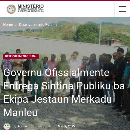
content
Home
Desenvolimento Rural
DESENVOLIMENTO RURAL
Governu Ofissialmente
Entrega Sintina Publiku ba
Ekipa Jestaun Merkadu
Manleu
Last updated
Mar 7, 2025
By
Admin