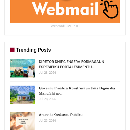
Webmail - MDRHC
Trending Posts
DIRETOR DNIPC ENSERA FORMASAUN
ESPESIFIKU FORTALESIMENTU…
Jul 28, 2026
𝐆𝐨𝐯𝐞𝐫𝐧𝐮 𝐅𝐢𝐧𝐚𝐥𝐢𝐳𝐚 𝐊𝐨𝐧𝐬𝐭𝐫𝐮𝐬𝐚𝐮𝐧 𝐔𝐦𝐚 𝐃𝐢𝐠𝐧𝐮 𝐢𝐡𝐚
𝐌𝐚𝐧𝐮𝐟𝐚𝐡𝐢 𝐧𝐨…
Jul 28, 2026
Anunsiu Konkursu Publiku
Jul 23, 2026