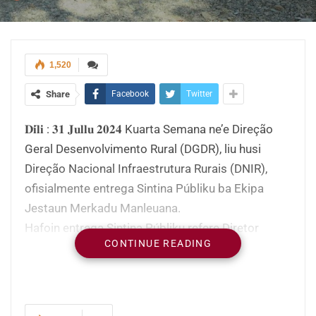
1,520
Share
Facebook
Twitter
𝐃𝐢́𝐥𝐢 : 𝟑𝟏 𝐉𝐮𝐥𝐥𝐮 𝟐𝟎𝟐𝟒 Kuarta Semana ne’e Direção
Geral Desenvolvimento Rural (DGDR), liu husi
Direção Nacional Infraestrutura Rurais (DNIR),
ofisialmente entrega Sintina Públiku ba Ekipa
Jestaun Merkadu Manleuana.
Hafoin entrega Sintina Públiku refere Diretor
CONTINUE READING
DGDR Filipe Cardoso Vieira hatete, fasilidades ida
ne’e hodi atende ba ita nia vendedor sira ne’ebe
sei halo atividade ekonómia iha área Merkadu
Manleuana.