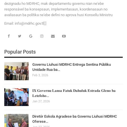
dezignadu ho MDRHC, mak departamentu governu nian ne'ebe
responsável ba konsepsaun, implementasaun, koordenasaun no
avaliasaun ba polítika ne'ebe defini no aprova husi Konsellu Ministru
Email:
i
n
f
o
@
m
d
r
h
c
.
g
o
v
.tl[:]
Popular Posts
Governu Liuhusi MDRHC Entrega Sentina Públiku
Unidade Rua ba…
Feb 3, 2026
𝐈𝐗 𝐆𝐨𝐯𝐞𝐫𝐧𝐮 𝐋𝐚𝐧𝐬𝐚 𝐅𝐚𝐭𝐮𝐤 𝐃𝐚𝐡𝐮𝐥𝐮𝐤 𝐄𝐬𝐭𝐫𝐚𝐝𝐚 𝐆𝐥𝐞𝐧𝐨 𝐛𝐚
𝐋𝐞𝐭𝐞𝐟𝐨𝐡𝐨…
Jan 27, 2026
Diretór Eskola Agradese ba Governu Liuhusi MDRHC
Oferese…