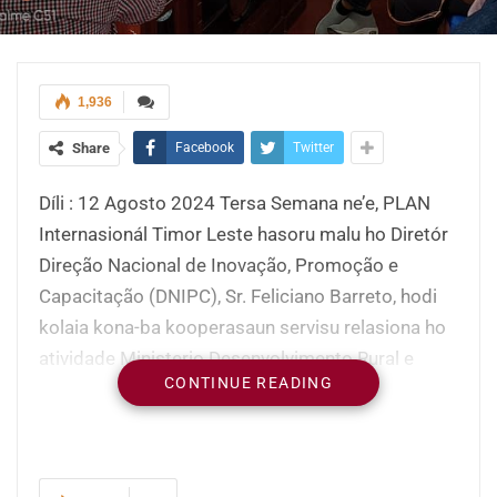
1,936
Share
Facebook
Twitter
Díli : 12 Agosto 2024 Tersa Semana ne’e, PLAN
Internasionál Timor Leste hasoru malu ho Diretór
Direção Nacional de Inovação, Promoção e
Capacitação (DNIPC), Sr. Feliciano Barreto, hodi
kolaia kona-ba kooperasaun servisu relasiona ho
atividade Ministerio Desenvolvimento Rural e
CONTINUE READING
Habitação Comunitaria (Sigla Portugés-MDRHC),
iha Sala DNIPC, Caicoli, Díli.
Iha enkontru ne’e PLAN Internasionál prontu apoiu
atividade Ministériu nian liu-liu kona-ba formasaun