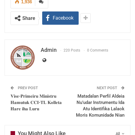
1,936
Espesifiku no Jenériku ba funsionáriu destakadu
sira, iha Aldeia Alvu sira ne’ebé identifika ona.
Facebook
Share
Entertantu formasaun jenériku mak jestaun,
Admistrasaun, Lideransa no Finansa, Formasaun
Espesifiku iha área Peska, Pekuaria, Hortikultura
iha Aldeia potensia no estratejiku sira.
Admin
220 Posts
0 Comments
Enkuantu funsionáriu sira destaka ona Iha
Munisípiu 8, Postu Admistrativu 20, Suku 44,
Aldeia 70.
Media MDRHC
PREV POST
NEXT POST
𝐕𝐢𝐬𝐞-𝐏𝐫𝐢𝐦𝐞𝐢𝐫𝐮 𝐌𝐢𝐧𝐢𝐬𝐭𝐫𝐮
Matadalan Perfil Aldeia
𝐇𝐚𝐦𝐮𝐭𝐮𝐤 𝐂𝐂𝐈-𝐓𝐋 𝐊𝐨𝐥𝐥𝐞𝐭𝐚
Nu’udar Instrumentu Ida
𝐇𝐚𝐫𝐞 𝐢𝐡𝐚 𝐋𝐮𝐫𝐮
Atu Identifika Lalaok
Moris Komunidade Nian
You Might Also Like
All