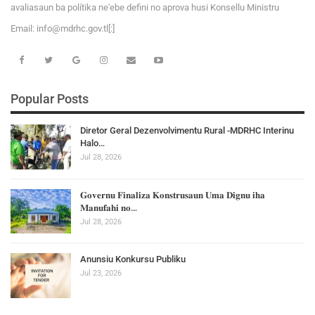
avaliasaun ba polítika ne'ebe defini no aprova husi Konsellu Ministru
Email:
i
n
f
o
@
m
d
r
h
c
.
g
o
v
.tl[:]
Popular Posts
Diretor Geral Dezenvolvimentu Rural -MDRHC Interinu
Halo…
Jul 28, 2026
𝐆𝐨𝐯𝐞𝐫𝐧𝐮 𝐅𝐢𝐧𝐚𝐥𝐢𝐳𝐚 𝐊𝐨𝐧𝐬𝐭𝐫𝐮𝐬𝐚𝐮𝐧 𝐔𝐦𝐚 𝐃𝐢𝐠𝐧𝐮 𝐢𝐡𝐚
𝐌𝐚𝐧𝐮𝐟𝐚𝐡𝐢 𝐧𝐨…
Jul 28, 2026
Anunsiu Konkursu Publiku
Jul 23, 2026