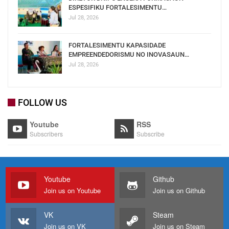
ESPESIFIKU FORTALESIMENTU…
Jul 28, 2026
FORTALESIMENTU KAPASIDADE
EMPREENDEDORISMU NO INOVASAUN…
Jul 28, 2026
FOLLOW US
Youtube
RSS
Subscribers
Subscribe
Youtube
Github
Join us on Youtube
Join us on Github
VK
Steam
Join us on VK
Join us on Steam