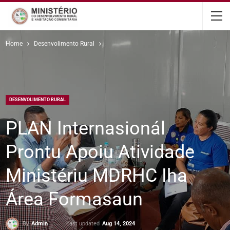
content
Home
Desenvolimento Rural
DESENVOLIMENTO RURAL
PLAN Internasionál
Prontu Apoiu Atividade
Ministériu MDRHC Iha
Área Formasaun
Last updated
Aug 14, 2024
By
Admin