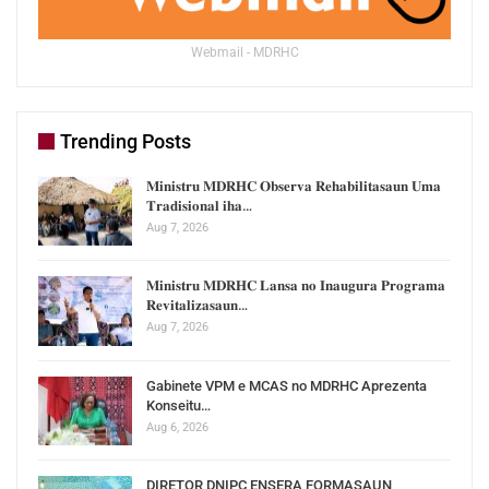
Webmail - MDRHC
Trending Posts
𝐌𝐢𝐧𝐢𝐬𝐭𝐫𝐮 𝐌𝐃𝐑𝐇𝐂 𝐎𝐛𝐬𝐞𝐫𝐯𝐚 𝐑𝐞𝐡𝐚𝐛𝐢𝐥𝐢𝐭𝐚𝐬𝐚𝐮𝐧 𝐔𝐦𝐚
𝐓𝐫𝐚𝐝𝐢𝐬𝐢𝐨𝐧𝐚𝐥 𝐢𝐡𝐚…
Aug 7, 2026
𝐌𝐢𝐧𝐢𝐬𝐭𝐫𝐮 𝐌𝐃𝐑𝐇𝐂 𝐋𝐚𝐧𝐬𝐚 𝐧𝐨 𝐈𝐧𝐚𝐮𝐠𝐮𝐫𝐚 𝐏𝐫𝐨𝐠𝐫𝐚𝐦𝐚
𝐑𝐞𝐯𝐢𝐭𝐚𝐥𝐢𝐳𝐚𝐬𝐚𝐮𝐧…
Aug 7, 2026
Gabinete VPM e MCAS no MDRHC Aprezenta
Konseitu…
Aug 6, 2026
DIRETOR DNIPC ENSERA FORMASAUN