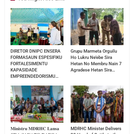
DIRETOR DNIPC ENSERA
Grupu Marmeta Orguilu
FORMASAUN ESPESIFIKU
Ho Lukru Ne’ebe Sira
FORTALESIMENTU
Hetan No Membru Nain 7
KAPASIDADE
Agradese Hetan Sira…
EMPREENDEDORISMU…
𝐌𝐢𝐧𝐢𝐬𝐭𝐫𝐮 𝐌𝐃𝐑𝐇𝐂 𝐋𝐚𝐧𝐬𝐚
MDRHC Minister Delivers