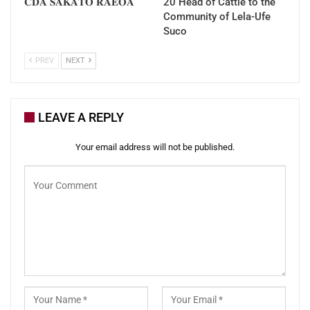
𝐂𝐃𝐀 𝐒𝐀𝐊𝐀𝐓𝐎 𝐑𝐀𝐄𝐎𝐀
20 Head of Cattle to the
Community of Lela-Ufe
Suco
PREV
NEXT
LEAVE A REPLY
Your email address will not be published.