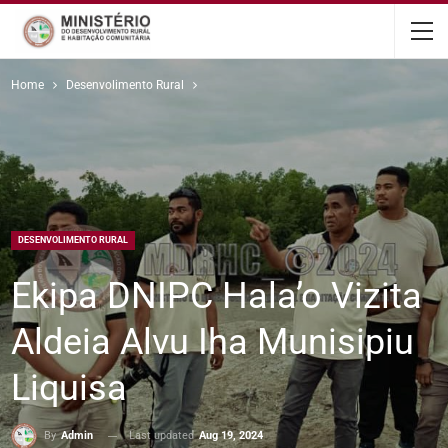
content
Home
Desenvolimento Rural
DESENVOLIMENTO RURAL
Ekipa DNIPC Hala’o Vizita
Aldeia Alvu Iha Munisipiu
Liquisa
Last updated
Aug 19, 2024
By
Admin