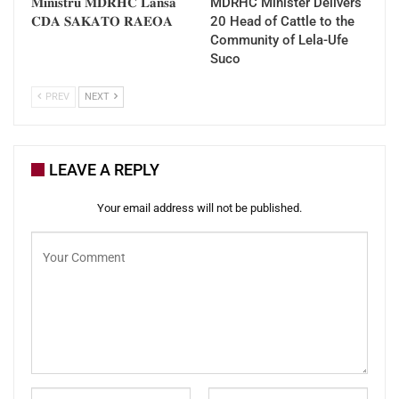
𝐌𝐢𝐧𝐢𝐬𝐭𝐫𝐮 𝐌𝐃𝐑𝐇𝐂 𝐋𝐚𝐧𝐬𝐚
MDRHC Minister Delivers
𝐂𝐃𝐀 𝐒𝐀𝐊𝐀𝐓𝐎 𝐑𝐀𝐄𝐎𝐀
20 Head of Cattle to the
Community of Lela-Ufe
Suco
PREV
NEXT
LEAVE A REPLY
Your email address will not be published.