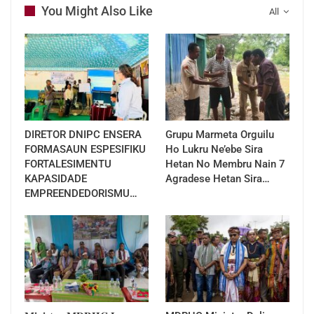
Rural e Habitação Comunitaria (Sigla Portugés-
You Might Also Like
All
MDRHC).
Media MDRHC
DIRETOR DNIPC ENSERA
Grupu Marmeta Orguilu
FORMASAUN ESPESIFIKU
Ho Lukru Ne’ebe Sira
FORTALESIMENTU
Hetan No Membru Nain 7
KAPASIDADE
Agradese Hetan Sira…
EMPREENDEDORISMU…