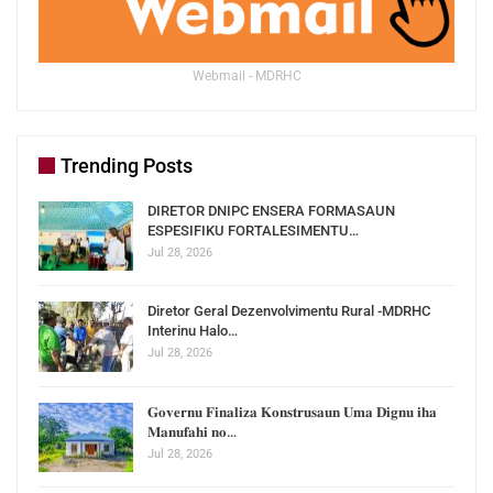
Webmail - MDRHC
Trending Posts
DIRETOR DNIPC ENSERA FORMASAUN
ESPESIFIKU FORTALESIMENTU…
Jul 28, 2026
Diretor Geral Dezenvolvimentu Rural -MDRHC
Interinu Halo…
Jul 28, 2026
𝐆𝐨𝐯𝐞𝐫𝐧𝐮 𝐅𝐢𝐧𝐚𝐥𝐢𝐳𝐚 𝐊𝐨𝐧𝐬𝐭𝐫𝐮𝐬𝐚𝐮𝐧 𝐔𝐦𝐚 𝐃𝐢𝐠𝐧𝐮 𝐢𝐡𝐚
𝐌𝐚𝐧𝐮𝐟𝐚𝐡𝐢 𝐧𝐨…
Jul 28, 2026