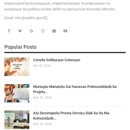
responsável ba konsepsaun, implementasaun, koordenasaun no
avaliasaun ba polítika ne'ebe defini no aprova husi Konsellu Ministru
Email:
i
n
f
o
@
m
d
r
h
c
.
g
o
v
.tl[:]
Popular Posts
Convite Solitasaun Cotasaun
Abr 30, 2026
Munispiu Manatutu Sai Hanesan Potensialidade ba
Projetu…
Mar 30, 2026
Atu Dezempeña Presta Servisu Diak ba Ita Nia
Komunidade…
Mar 30, 2026