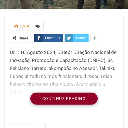
1,419
Share
Facebook
Twitter
Díli : 16 Agosto 2024, Diretór Direção Nacional de
Inovação, Promoção e Capacitação (DNIPC), Sr.
Feliciano Barreto, akompaña ho Asessor, Tekniku
Espesializadu no mós funsionáriu diresaun nian
hala’o vizita terrenu iha Aldeia Alvu Munisípiu
Likísa.
CONTINUE READING
Objetivu husi vizita ne’e hodi aprezenta kona-ba
dezeñu Programa no Planu sira ne’ebé sei
implementa iha Aldeia Mota Ikun (Kaitehu), Suku
Mota ulun, alende ida ne’e koalia mos kona-ba