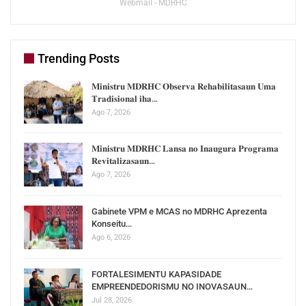
Webmail - MDRHC
Trending Posts
𝐌𝐢𝐧𝐢𝐬𝐭𝐫𝐮 𝐌𝐃𝐑𝐇𝐂 𝐎𝐛𝐬𝐞𝐫𝐯𝐚 𝐑𝐞𝐡𝐚𝐛𝐢𝐥𝐢𝐭𝐚𝐬𝐚𝐮𝐧 𝐔𝐦𝐚
𝐓𝐫𝐚𝐝𝐢𝐬𝐢𝐨𝐧𝐚𝐥 𝐢𝐡𝐚…
Ago 7, 2026
𝐌𝐢𝐧𝐢𝐬𝐭𝐫𝐮 𝐌𝐃𝐑𝐇𝐂 𝐋𝐚𝐧𝐬𝐚 𝐧𝐨 𝐈𝐧𝐚𝐮𝐠𝐮𝐫𝐚 𝐏𝐫𝐨𝐠𝐫𝐚𝐦𝐚
𝐑𝐞𝐯𝐢𝐭𝐚𝐥𝐢𝐳𝐚𝐬𝐚𝐮𝐧…
Ago 7, 2026
Gabinete VPM e MCAS no MDRHC Aprezenta
Konseitu…
Ago 6, 2026
FORTALESIMENTU KAPASIDADE
EMPREENDEDORISMU NO INOVASAUN…
Jul 28, 2026