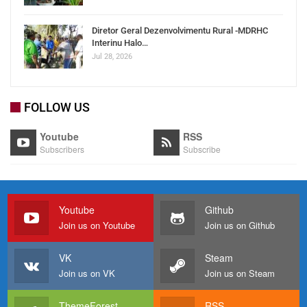
Diretor Geral Dezenvolvimentu Rural -MDRHC
Interinu Halo…
Jul 28, 2026
FOLLOW US
Youtube
RSS
Subscribers
Subscribe
Youtube
Github
Join us on Youtube
Join us on Github
VK
Steam
Join us on VK
Join us on Steam
ThemeForest
RSS