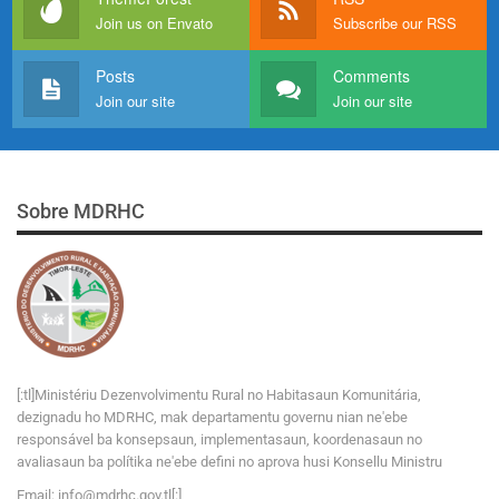
Join us on Envato
Subscribe our RSS
Posts
Comments
Join our site
Join our site
Sobre MDRHC
[:tl]Ministériu Dezenvolvimentu Rural no Habitasaun Komunitária,
dezignadu ho MDRHC, mak departamentu governu nian ne'ebe
responsável ba konsepsaun, implementasaun, koordenasaun no
avaliasaun ba polítika ne'ebe defini no aprova husi Konsellu Ministru
Email:
i
n
f
o
@
m
d
r
h
c
.
g
o
v
.tl[:]