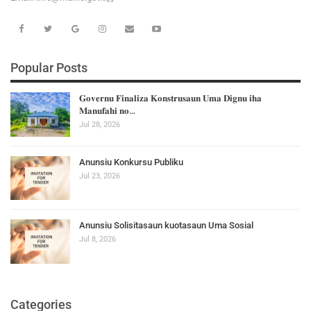
Popular Posts
𝐆𝐨𝐯𝐞𝐫𝐧𝐮 𝐅𝐢𝐧𝐚𝐥𝐢𝐳𝐚 𝐊𝐨𝐧𝐬𝐭𝐫𝐮𝐬𝐚𝐮𝐧 𝐔𝐦𝐚 𝐃𝐢𝐠𝐧𝐮 𝐢𝐡𝐚
𝐌𝐚𝐧𝐮𝐟𝐚𝐡𝐢 𝐧𝐨…
Jul 28, 2026
Anunsiu Konkursu Publiku
Jul 23, 2026
Anunsiu Solisitasaun kuotasaun Uma Sosial
Jul 8, 2026
Categories