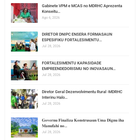
Gabinete VPM e MCAS no MDRHC Aprezenta
Konseitu…
Ago 6, 2026
DIRETOR DNIPC ENSERA FORMASAUN
ESPESIFIKU FORTALESIMENTU…
Jul 28, 2026
FORTALESIMENTU KAPASIDADE
EMPREENDEDORISMU NO INOVASAUN…
Jul 28, 2026
Diretor Geral Dezenvolvimentu Rural -MDRHC
Interinu Halo…
Jul 28, 2026
𝐆𝐨𝐯𝐞𝐫𝐧𝐮 𝐅𝐢𝐧𝐚𝐥𝐢𝐳𝐚 𝐊𝐨𝐧𝐬𝐭𝐫𝐮𝐬𝐚𝐮𝐧 𝐔𝐦𝐚 𝐃𝐢𝐠𝐧𝐮 𝐢𝐡𝐚
𝐌𝐚𝐧𝐮𝐟𝐚𝐡𝐢 𝐧𝐨…
Jul 28, 2026