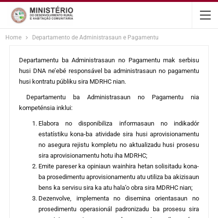
content
Home
Departamento de Administrasaun e Pagamentu
Departamentu ba Administrasaun no Pagamentu mak serbisu
husi DNA ne’ebé responsável ba administrasaun no pagamentu
husi kontratu públiku sira MDRHC nian.
Departamentu ba Administrasaun no Pagamentu nia
kompeténsia inklui:
Elabora no disponibiliza informasaun no indikadór
estatístiku kona-ba atividade sira husi aprovisionamentu
no asegura rejistu kompletu no aktualizadu husi prosesu
sira aprovisionamentu hotu iha MDRHC;
Emite pareser ka opiniaun wainhira hetan solisitadu kona-
ba prosedimentu aprovisionamentu atu utiliza ba akizisaun
bens ka servisu sira ka atu hala’o obra sira MDRHC nian;
Dezenvolve, implementa no disemina orientasaun no
prosedimentu operasionál padronizadu ba prosesu sira