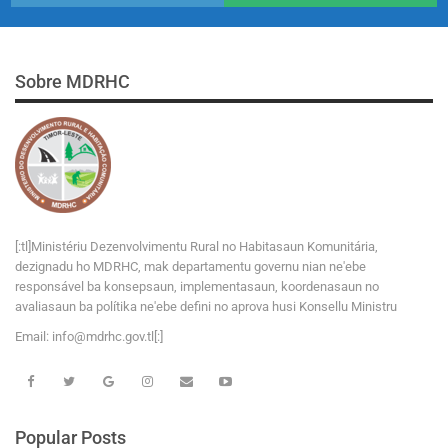
Sobre MDRHC
[:tl]Ministériu Dezenvolvimentu Rural no Habitasaun Komunitária,
dezignadu ho MDRHC, mak departamentu governu nian ne'ebe
responsável ba konsepsaun, implementasaun, koordenasaun no
avaliasaun ba polítika ne'ebe defini no aprova husi Konsellu Ministru
Email:
i
n
f
o
@
m
d
r
h
c
.
g
o
v
.tl[:]
Popular Posts