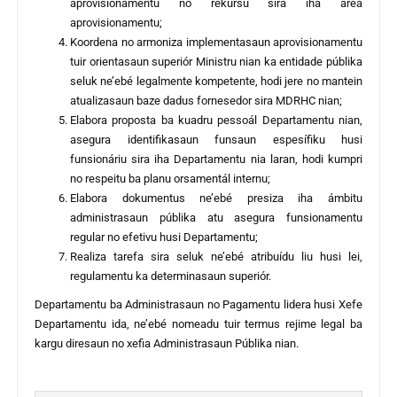
aprovisionamentu no rekursu sira iha área
aprovisionamentu;
Koordena no armoniza implementasaun aprovisionamentu
tuir orientasaun superiór Ministru nian ka entidade públika
seluk ne’ebé legalmente kompetente, hodi jere no mantein
atualizasaun baze dadus fornesedor sira MDRHC nian;
Elabora proposta ba kuadru pessoál Departamentu nian,
asegura identifikasaun funsaun espesífiku husi
funsionáriu sira iha Departamentu nia laran, hodi kumpri
no respeitu ba planu orsamentál internu;
Elabora dokumentus ne’ebé presiza iha ámbitu
administrasaun públika atu asegura funsionamentu
regular no efetivu husi Departamentu;
Realiza tarefa sira seluk ne’ebé atribuídu liu husi lei,
regulamentu ka determinasaun superiór.
Departamentu ba Administrasaun no Pagamentu lidera husi Xefe
Departamentu ida, ne’ebé nomeadu tuir termus rejime legal ba
kargu diresaun no xefia Administrasaun Públika nian.