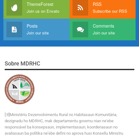
ThemeForest
RSS
Join us on Envato
Subscribe our RSS
Posts
Comments
Join our site
Join our site
Sobre MDRHC
[:tl]Ministériu Dezenvolvimentu Rural no Habitasaun Komunitária,
dezignadu ho MDRHC, mak departamentu governu nian ne'ebe
responsável ba konsepsaun, implementasaun, koordenasaun no
avaliasaun ba polítika ne'ebe defini no aprova husi Konsellu Ministru