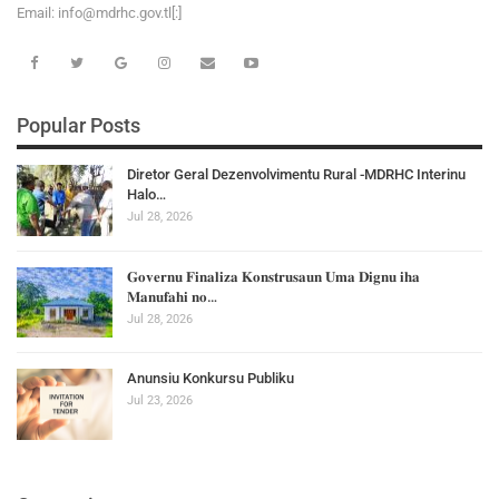
Email:
i
n
f
o
@
m
d
r
h
c
.
g
o
v
.tl[:]
Popular Posts
Diretor Geral Dezenvolvimentu Rural -MDRHC Interinu
Halo…
Jul 28, 2026
𝐆𝐨𝐯𝐞𝐫𝐧𝐮 𝐅𝐢𝐧𝐚𝐥𝐢𝐳𝐚 𝐊𝐨𝐧𝐬𝐭𝐫𝐮𝐬𝐚𝐮𝐧 𝐔𝐦𝐚 𝐃𝐢𝐠𝐧𝐮 𝐢𝐡𝐚
𝐌𝐚𝐧𝐮𝐟𝐚𝐡𝐢 𝐧𝐨…
Jul 28, 2026
Anunsiu Konkursu Publiku
Jul 23, 2026