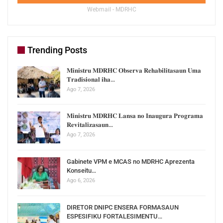
Webmail - MDRHC
Trending Posts
𝐌𝐢𝐧𝐢𝐬𝐭𝐫𝐮 𝐌𝐃𝐑𝐇𝐂 𝐎𝐛𝐬𝐞𝐫𝐯𝐚 𝐑𝐞𝐡𝐚𝐛𝐢𝐥𝐢𝐭𝐚𝐬𝐚𝐮𝐧 𝐔𝐦𝐚
𝐓𝐫𝐚𝐝𝐢𝐬𝐢𝐨𝐧𝐚𝐥 𝐢𝐡𝐚…
Ago 7, 2026
𝐌𝐢𝐧𝐢𝐬𝐭𝐫𝐮 𝐌𝐃𝐑𝐇𝐂 𝐋𝐚𝐧𝐬𝐚 𝐧𝐨 𝐈𝐧𝐚𝐮𝐠𝐮𝐫𝐚 𝐏𝐫𝐨𝐠𝐫𝐚𝐦𝐚
𝐑𝐞𝐯𝐢𝐭𝐚𝐥𝐢𝐳𝐚𝐬𝐚𝐮𝐧…
Ago 7, 2026
Gabinete VPM e MCAS no MDRHC Aprezenta
Konseitu…
Ago 6, 2026
DIRETOR DNIPC ENSERA FORMASAUN
ESPESIFIKU FORTALESIMENTU…