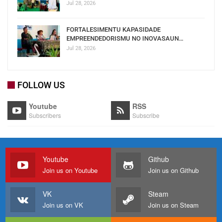
Jul 28, 2026
FORTALESIMENTU KAPASIDADE
EMPREENDEDORISMU NO INOVASAUN…
Jul 28, 2026
FOLLOW US
Youtube
RSS
Subscribers
Subscribe
Youtube
Github
Join us on Youtube
Join us on Github
VK
Steam
Join us on VK
Join us on Steam