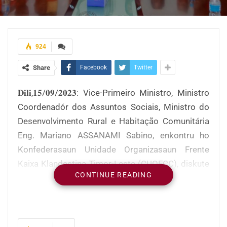
924
Share
Facebook
Twitter
𝐃𝐢𝐥𝐢,𝟏𝟓/𝟎𝟗/𝟐𝟎𝟐𝟑: Vice-Primeiro Ministro, Ministro
Coordenadór dos Assuntos Sociais, Ministro do
Desenvolvimento Rural e Habitação Comunitária
Eng. Mariano ASSANAMI Sabino, enkontru ho
Konfederasaun Unidade Organizasaun Frente
Kaixa Klandestina Timor-Leste (CUOFCC), diskute
CONTINUE READING
assuntu dezenvolvimentu agrikula, oinsá hasa’e
produasaun iha rai laran.
Iha sorumutu ne’e, parte CUOFCC-TL, hato’o
assuntu rua, primeiru mai atu hato’o