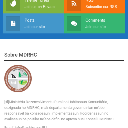
Join us on Envato
Subscribe our RSS
Posts
Comments
Join our site
Join our site
Sobre MDRHC
[:tl]Ministériu Dezenvolvimentu Rural no Habitasaun Komunitária,
dezignadu ho MDRHC, mak departamentu governu nian ne'ebe
responsável ba konsepsaun, implementasaun, koordenasaun no
avaliasaun ba polítika ne'ebe defini no aprova husi Konsellu Ministru
Email:
i
n
f
o
@
m
d
r
h
c
.
g
o
v
.tl[:]