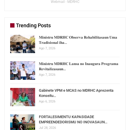
Webmail - MDRHC
Trending Posts
𝐌𝐢𝐧𝐢𝐬𝐭𝐫𝐮 𝐌𝐃𝐑𝐇𝐂 𝐎𝐛𝐬𝐞𝐫𝐯𝐚 𝐑𝐞𝐡𝐚𝐛𝐢𝐥𝐢𝐭𝐚𝐬𝐚𝐮𝐧 𝐔𝐦𝐚
𝐓𝐫𝐚𝐝𝐢𝐬𝐢𝐨𝐧𝐚𝐥 𝐢𝐡𝐚…
Ago 7, 2026
𝐌𝐢𝐧𝐢𝐬𝐭𝐫𝐮 𝐌𝐃𝐑𝐇𝐂 𝐋𝐚𝐧𝐬𝐚 𝐧𝐨 𝐈𝐧𝐚𝐮𝐠𝐮𝐫𝐚 𝐏𝐫𝐨𝐠𝐫𝐚𝐦𝐚
𝐑𝐞𝐯𝐢𝐭𝐚𝐥𝐢𝐳𝐚𝐬𝐚𝐮𝐧…
Ago 7, 2026
Gabinete VPM e MCAS no MDRHC Aprezenta
Konseitu…
Ago 6, 2026
FORTALESIMENTU KAPASIDADE
EMPREENDEDORISMU NO INOVASAUN…
Jul 28, 2026