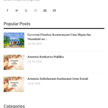
Popular Posts
𝐆𝐨𝐯𝐞𝐫𝐧𝐮 𝐅𝐢𝐧𝐚𝐥𝐢𝐳𝐚 𝐊𝐨𝐧𝐬𝐭𝐫𝐮𝐬𝐚𝐮𝐧 𝐔𝐦𝐚 𝐃𝐢𝐠𝐧𝐮 𝐢𝐡𝐚
𝐌𝐚𝐧𝐮𝐟𝐚𝐡𝐢 𝐧𝐨…
Jul 28, 2026
Anunsiu Konkursu Publiku
Jul 23, 2026
Anunsiu Solisitasaun kuotasaun Uma Sosial
Jul 8, 2026
Categories