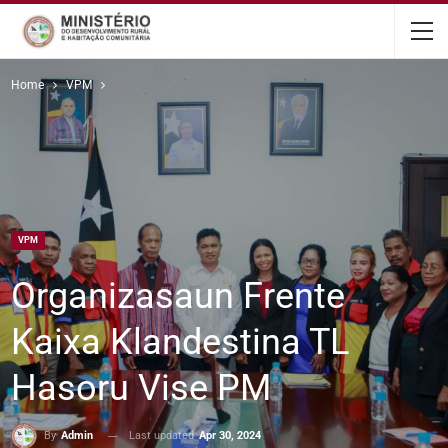
content
Home
VPM
VPM
Organizasaun Frente
Kaixa Klandestina TL
Hasoru Vise PM
Last updated
Apr 30, 2024
By
Admin