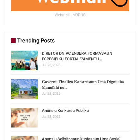
Webmail - MDRHC
Trending Posts
DIRETOR DNIPC ENSERA FORMASAUN
ESPESIFIKU FORTALESIMENTU…
Jul 28, 2026
𝐆𝐨𝐯𝐞𝐫𝐧𝐮 𝐅𝐢𝐧𝐚𝐥𝐢𝐳𝐚 𝐊𝐨𝐧𝐬𝐭𝐫𝐮𝐬𝐚𝐮𝐧 𝐔𝐦𝐚 𝐃𝐢𝐠𝐧𝐮 𝐢𝐡𝐚
𝐌𝐚𝐧𝐮𝐟𝐚𝐡𝐢 𝐧𝐨…
Jul 28, 2026
Anunsiu Konkursu Publiku
Jul 23, 2026
Anunsiu Solisitasaun kuotasaun Uma Sosial