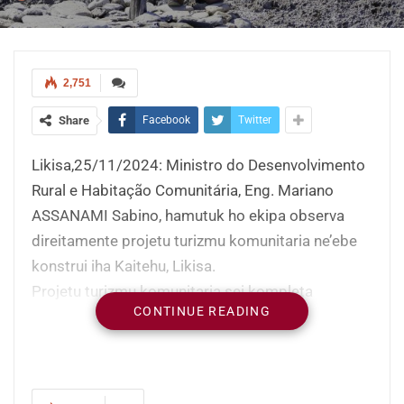
2,751
Share
Facebook
Twitter
Likisa,25/11/2024: Ministro do Desenvolvimento
Rural e Habitação Comunitária, Eng. Mariano
ASSANAMI Sabino, hamutuk ho ekipa observa
direitamente projetu turizmu komunitaria ne’ebe
konstrui iha Kaitehu, Likisa.
Projetu turizmu komunitaria sei kompleta
CONTINUE READING
fasilidade hanesan, fatin ba hakiak ikan, fatin ba
kail ikan, Kafetaria, fatin divertimentu, foto spot,
Kampu futsal no sira seluk tan.
Projetu ne’e finansia husi Ministeriu