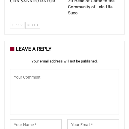
𝐂𝐃𝐀 𝐒𝐀𝐊𝐀𝐓𝐎 𝐑𝐀𝐄𝐎𝐀
20 Head of Cattle to the
Community of Lela-Ufe
Suco
PREV
NEXT
LEAVE A REPLY
Your email address will not be published.