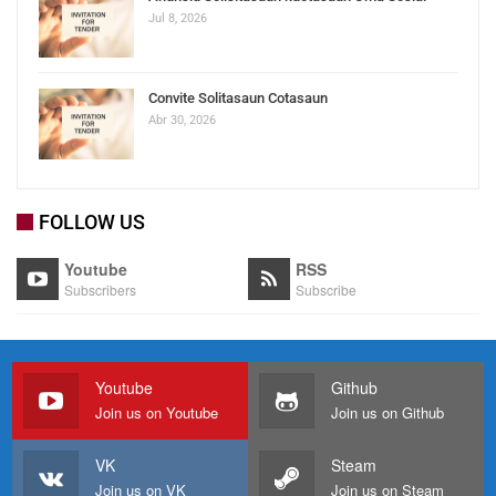
Jul 8, 2026
Convite Solitasaun Cotasaun
Abr 30, 2026
FOLLOW US
Youtube
RSS
Subscribers
Subscribe
Youtube
Github
Join us on Youtube
Join us on Github
VK
Steam
Join us on VK
Join us on Steam