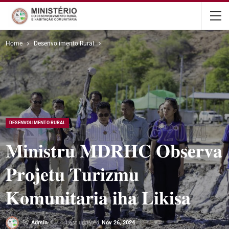
content
Home
Desenvolimento Rural
DESENVOLIMENTO RURAL
𝐌𝐢𝐧𝐢𝐬𝐭𝐫𝐮 𝐌𝐃𝐑𝐇𝐂 𝐎𝐛𝐬𝐞𝐫𝐯𝐚
𝐏𝐫𝐨𝐣𝐞𝐭𝐮 𝐓𝐮𝐫𝐢𝐳𝐦𝐮
𝐊𝐨𝐦𝐮𝐧𝐢𝐭𝐚𝐫𝐢𝐚 𝐢𝐡𝐚 𝐋𝐢𝐤𝐢𝐬𝐚
Last updated
Nov 26, 2024
By
Admin