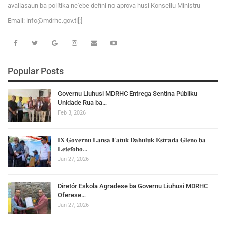
avaliasaun ba polítika ne'ebe defini no aprova husi Konsellu Ministru
Email:
i
n
f
o
@
m
d
r
h
c
.
g
o
v
.tl[:]
Popular Posts
Governu Liuhusi MDRHC Entrega Sentina Públiku
Unidade Rua ba…
Feb 3, 2026
𝐈𝐗 𝐆𝐨𝐯𝐞𝐫𝐧𝐮 𝐋𝐚𝐧𝐬𝐚 𝐅𝐚𝐭𝐮𝐤 𝐃𝐚𝐡𝐮𝐥𝐮𝐤 𝐄𝐬𝐭𝐫𝐚𝐝𝐚 𝐆𝐥𝐞𝐧𝐨 𝐛𝐚
𝐋𝐞𝐭𝐞𝐟𝐨𝐡𝐨…
Jan 27, 2026
Diretór Eskola Agradese ba Governu Liuhusi MDRHC
Oferese…
Jan 27, 2026