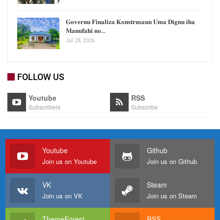
𝐆𝐨𝐯𝐞𝐫𝐧𝐮 𝐅𝐢𝐧𝐚𝐥𝐢𝐳𝐚 𝐊𝐨𝐧𝐬𝐭𝐫𝐮𝐬𝐚𝐮𝐧 𝐔𝐦𝐚 𝐃𝐢𝐠𝐧𝐮 𝐢𝐡𝐚
𝐌𝐚𝐧𝐮𝐟𝐚𝐡𝐢 𝐧𝐨…
Jul 28, 2026
FOLLOW US
Youtube
RSS
Subscribers
Subscribe
Youtube
Github
Join us on Youtube
Join us on Github
VK
Steam
Join us on VK
Join us on Steam
ThemeForest
RSS