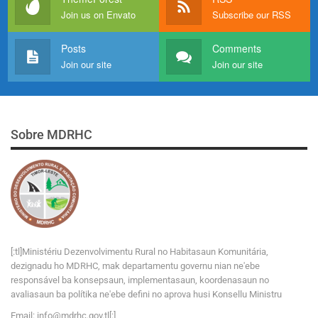
Join us on Envato
Subscribe our RSS
Posts
Comments
Join our site
Join our site
Sobre MDRHC
[:tl]Ministériu Dezenvolvimentu Rural no Habitasaun Komunitária,
dezignadu ho MDRHC, mak departamentu governu nian ne'ebe
responsável ba konsepsaun, implementasaun, koordenasaun no
avaliasaun ba polítika ne'ebe defini no aprova husi Konsellu Ministru
Email:
i
n
f
o
@
m
d
r
h
c
.
g
o
v
.tl[:]