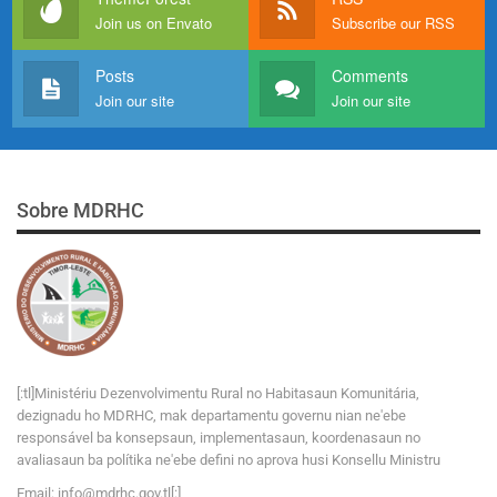
Join us on Envato
Subscribe our RSS
Posts
Comments
Join our site
Join our site
Sobre MDRHC
[:tl]Ministériu Dezenvolvimentu Rural no Habitasaun Komunitária,
dezignadu ho MDRHC, mak departamentu governu nian ne'ebe
responsável ba konsepsaun, implementasaun, koordenasaun no
avaliasaun ba polítika ne'ebe defini no aprova husi Konsellu Ministru
Email:
i
n
f
o
@
m
d
r
h
c
.
g
o
v
.tl[:]