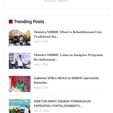
Webmail - MDRHC
Trending Posts
𝐌𝐢𝐧𝐢𝐬𝐭𝐫𝐮 𝐌𝐃𝐑𝐇𝐂 𝐎𝐛𝐬𝐞𝐫𝐯𝐚 𝐑𝐞𝐡𝐚𝐛𝐢𝐥𝐢𝐭𝐚𝐬𝐚𝐮𝐧 𝐔𝐦𝐚
𝐓𝐫𝐚𝐝𝐢𝐬𝐢𝐨𝐧𝐚𝐥 𝐢𝐡𝐚…
Aug 7, 2026
𝐌𝐢𝐧𝐢𝐬𝐭𝐫𝐮 𝐌𝐃𝐑𝐇𝐂 𝐋𝐚𝐧𝐬𝐚 𝐧𝐨 𝐈𝐧𝐚𝐮𝐠𝐮𝐫𝐚 𝐏𝐫𝐨𝐠𝐫𝐚𝐦𝐚
𝐑𝐞𝐯𝐢𝐭𝐚𝐥𝐢𝐳𝐚𝐬𝐚𝐮𝐧…
Aug 7, 2026
Gabinete VPM e MCAS no MDRHC Aprezenta
Konseitu…
Aug 6, 2026
DIRETOR DNIPC ENSERA FORMASAUN
ESPESIFIKU FORTALESIMENTU…
Jul 28, 2026