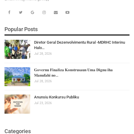
Popular Posts
Diretor Geral Dezenvolvimentu Rural -MDRHC Interinu
Halo…
Jul 28, 2026
𝐆𝐨𝐯𝐞𝐫𝐧𝐮 𝐅𝐢𝐧𝐚𝐥𝐢𝐳𝐚 𝐊𝐨𝐧𝐬𝐭𝐫𝐮𝐬𝐚𝐮𝐧 𝐔𝐦𝐚 𝐃𝐢𝐠𝐧𝐮 𝐢𝐡𝐚
𝐌𝐚𝐧𝐮𝐟𝐚𝐡𝐢 𝐧𝐨…
Jul 28, 2026
Anunsiu Konkursu Publiku
Jul 23, 2026
Categories