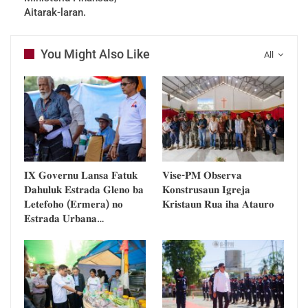
Aitarak-laran.
You Might Also Like
All
𝐈𝐗 𝐆𝐨𝐯𝐞𝐫𝐧𝐮 𝐋𝐚𝐧𝐬𝐚 𝐅𝐚𝐭𝐮𝐤
𝐕𝐢𝐬𝐞-𝐏𝐌 𝐎𝐛𝐬𝐞𝐫𝐯𝐚
𝐃𝐚𝐡𝐮𝐥𝐮𝐤 𝐄𝐬𝐭𝐫𝐚𝐝𝐚 𝐆𝐥𝐞𝐧𝐨 𝐛𝐚
𝐊𝐨𝐧𝐬𝐭𝐫𝐮𝐬𝐚𝐮𝐧 𝐈𝐠𝐫𝐞𝐣𝐚
𝐋𝐞𝐭𝐞𝐟𝐨𝐡𝐨 (𝐄𝐫𝐦𝐞𝐫𝐚) 𝐧𝐨
𝐊𝐫𝐢𝐬𝐭𝐚𝐮𝐧 𝐑𝐮𝐚 𝐢𝐡𝐚 𝐀𝐭𝐚𝐮𝐫𝐨
𝐄𝐬𝐭𝐫𝐚𝐝𝐚 𝐔𝐫𝐛𝐚𝐧𝐚…