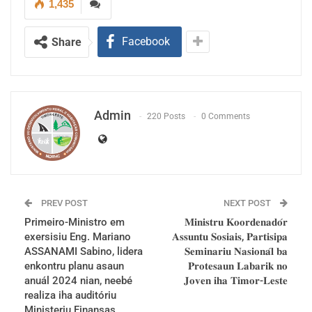
1,435
𝐌𝐞𝐝𝐢𝐚 𝐕𝐏𝐌-𝐌𝐂𝐀𝐒-𝐌𝐃𝐑𝐇𝐂
Facebook
Share
Admin
220 Posts
0 Comments
PREV POST
NEXT POST
Primeiro-Ministro em
𝐌𝐢𝐧𝐢𝐬𝐭𝐫𝐮 𝐊𝐨𝐨𝐫𝐝𝐞𝐧𝐚𝐝𝐨́𝐫
exersisiu Eng. Mariano
𝐀𝐬𝐬𝐮𝐧𝐭𝐮 𝐒𝐨𝐬𝐢𝐚𝐢𝐬, 𝐏𝐚𝐫𝐭𝐢𝐬𝐢𝐩𝐚
ASSANAMI Sabino, lidera
𝐒𝐞𝐦𝐢𝐧𝐚𝐫𝐢𝐮 𝐍𝐚𝐬𝐢𝐨𝐧𝐚́𝐥 𝐛𝐚
enkontru planu asaun
𝐏𝐫𝐨𝐭𝐞𝐬𝐚𝐮𝐧 𝐋𝐚𝐛𝐚𝐫𝐢𝐤 𝐧𝐨
anuál 2024 nian, neebé
𝐉𝐨𝐯𝐞𝐧 𝐢𝐡𝐚 𝐓𝐢𝐦𝐨𝐫-𝐋𝐞𝐬𝐭𝐞
realiza iha auditóriu
Ministeriu Finansas,