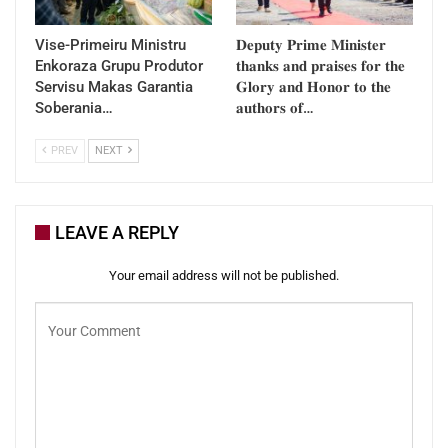
Vise-Primeiru Ministru
𝐃𝐞𝐩𝐮𝐭𝐲 𝐏𝐫𝐢𝐦𝐞 𝐌𝐢𝐧𝐢𝐬𝐭𝐞𝐫
Enkoraza Grupu Produtor
𝐭𝐡𝐚𝐧𝐤𝐬 𝐚𝐧𝐝 𝐩𝐫𝐚𝐢𝐬𝐞𝐬 𝐟𝐨𝐫 𝐭𝐡𝐞
Servisu Makas Garantia
𝐆𝐥𝐨𝐫𝐲 𝐚𝐧𝐝 𝐇𝐨𝐧𝐨𝐫 𝐭𝐨 𝐭𝐡𝐞
Soberania…
𝐚𝐮𝐭𝐡𝐨𝐫𝐬 𝐨𝐟…
PREV
NEXT
LEAVE A REPLY
Your email address will not be published.