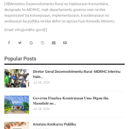
[:tl]Ministériu Dezenvolvimentu Rural no Habitasaun Komunitária,
dezignadu ho MDRHC, mak departamentu governu nian ne'ebe
responsável ba konsepsaun, implementasaun, koordenasaun no
avaliasaun ba polítika ne'ebe defini no aprova husi Konsellu Ministru
Email:
i
n
f
o
@
m
d
r
h
c
.
g
o
v
.tl[:]
Popular Posts
Diretor Geral Dezenvolvimentu Rural -MDRHC Interinu
Halo…
Jul 28, 2026
𝐆𝐨𝐯𝐞𝐫𝐧𝐮 𝐅𝐢𝐧𝐚𝐥𝐢𝐳𝐚 𝐊𝐨𝐧𝐬𝐭𝐫𝐮𝐬𝐚𝐮𝐧 𝐔𝐦𝐚 𝐃𝐢𝐠𝐧𝐮 𝐢𝐡𝐚
𝐌𝐚𝐧𝐮𝐟𝐚𝐡𝐢 𝐧𝐨…
Jul 28, 2026
Anunsiu Konkursu Publiku