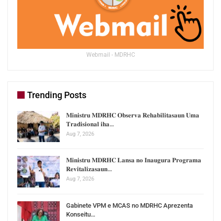
Webmail - MDRHC
Trending Posts
𝐌𝐢𝐧𝐢𝐬𝐭𝐫𝐮 𝐌𝐃𝐑𝐇𝐂 𝐎𝐛𝐬𝐞𝐫𝐯𝐚 𝐑𝐞𝐡𝐚𝐛𝐢𝐥𝐢𝐭𝐚𝐬𝐚𝐮𝐧 𝐔𝐦𝐚
𝐓𝐫𝐚𝐝𝐢𝐬𝐢𝐨𝐧𝐚𝐥 𝐢𝐡𝐚…
Aug 7, 2026
𝐌𝐢𝐧𝐢𝐬𝐭𝐫𝐮 𝐌𝐃𝐑𝐇𝐂 𝐋𝐚𝐧𝐬𝐚 𝐧𝐨 𝐈𝐧𝐚𝐮𝐠𝐮𝐫𝐚 𝐏𝐫𝐨𝐠𝐫𝐚𝐦𝐚
𝐑𝐞𝐯𝐢𝐭𝐚𝐥𝐢𝐳𝐚𝐬𝐚𝐮𝐧…
Aug 7, 2026
Gabinete VPM e MCAS no MDRHC Aprezenta
Konseitu…