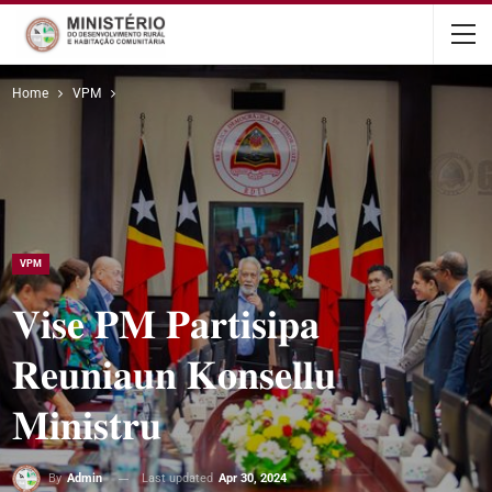
content
Home
VPM
VPM
𝐕𝐢𝐬𝐞 𝐏𝐌 𝐏𝐚𝐫𝐭𝐢𝐬𝐢𝐩𝐚
𝐑𝐞𝐮𝐧𝐢𝐚𝐮𝐧 𝐊𝐨𝐧𝐬𝐞𝐥𝐥𝐮
𝐌𝐢𝐧𝐢𝐬𝐭𝐫𝐮
Last updated
Apr 30, 2024
By
Admin