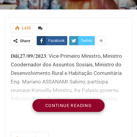
1,435
Share
Facebook
Twitter
𝐃𝐢𝐥𝐢,𝟐𝟕/𝟎𝟗/𝟐𝟎𝟐𝟑: Vice-Primeiro Ministro, Ministro
Coodernador dos Assuntos Sosiais, Ministro do
Desenvolvimento Rural e Habitação Comunitária
Eng. Mariano ASSANAMI Sabino, partisipa
reuniaun Konsellu Ministru, iha Palasiu governu.
Enkontru Konsellu Ministru ne’e ministeriu sira
CONTINUE READING
aprejenta proposta projetu rezolusaun sira no
hetan aprovasaun, reuniaun ne’e lidera husi Sua
exelensia Primeiru-Ministru, Kay Rala Xanana
Gusmão.